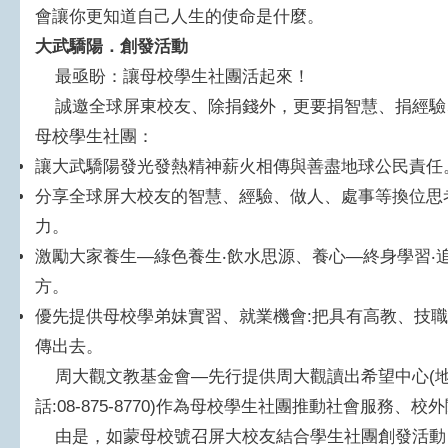
會讓你更知道自己人生的使命是什麼。
大武驕陽．創發活動
最亟盼：讓母校學生社團活起來！
誠邀全球屏東校友、除捐錢外，更要捐智慧、捐經驗
母校學生社團：
讓大武驕陽發光發熱精神薪火相傳與善盡地球公民責任
分享全球屏大校友的智慧、經驗、做人、處事等換位思
力。
激勵大家養生—綠色養生‧飲水思源、養心—終身學習‧
方。
優先提供母校學弟妹實習、就業機會:把具有高教、技
傳出去。
周大觀文教基金會—先行提供周大觀讀出希望中心(地址:
話:08-875-8770)作為母校學生社團推動社會服務
由是，如蒙母校號召屏大校友結合學生社團創發活動