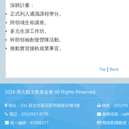
深耕計畫：
正式列入通識課程學分。
跨領域生命講座。
多元生涯工作坊。
幹部領袖創發營隊活動。
推動實習接軌就業事宜。
|
Top
Back
2016 周大觀文教基金會 All Rights Reserved
地址：231 新北市新店區明德路52號3樓
傳真：(02)2917
電話：(02)2917-8775
服務信箱：ta88m
統一編號：83336277
郵政劃撥帳號：