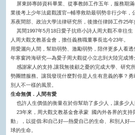
屏東師專師資科畢業、從事教師工作五年，服務期滿
業後考上少年法庭觀護官─輔導救助最弱勢非行少年，
系夜間部、政治大學法律研究所，後擔任律師工作25
其間1997年5月18日愛子抗癌小詩人周大觀不幸往
人周大觀文教基金會，擔任義務職董事長迄今23年。
用愛灑向人間，幫助弱勢、激勵弱勢，陪伴更多人看透
年寒窗跨海研究—為愛子周大觀從小立志到大陸完成博
感謝家人的支持,讓我無後顧之憂的完成大學、研究所
勢團體服務。讓我發現什麼對你是人生有意義的事？勇
別人不一樣的風景。
生命無價．人間有愛
也許人生價值的衡量在於你幫助了多少人，讓多少人
23年來，周大觀文教基金會承蒙 國內外各界的支持
動」，以提倡:和自己好—熱愛自己的生命、和別人好
球的生命。