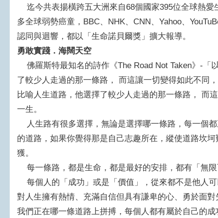
迄今共表揚橫跨五大洲來自68個國家395位全球熱愛
多全球弱勢癌童，BBC、NHK、CNN、Yahoo、YouTuBe
認同與迴響，都以「生命諾貝爾獎」擴大報導。
勇敢實踐．海闊天空
佛羅斯特最知名的詩作《The Road Not Taken
了較少人走過的那一條路， 而這讓一切變得如此不同
比喻人生道路，他選擇了較少人走過的那一條路， 而
一生。
人生路有很多選擇，無論是選擇哪一條路，每一個都
的道路，如果你覺得那是自己志趣所在，縱使道路坎坷
獲。
每一條路，都是生命，都是最好的安排，都有「無限
每個人的「成功」或是「價值」，從來都不是他人可
對人生擁有熱情、充滿自信但具有謙卑的心、勇於面對
我們正在哪一條道路上拼搏，每個人都有屬於自己的成