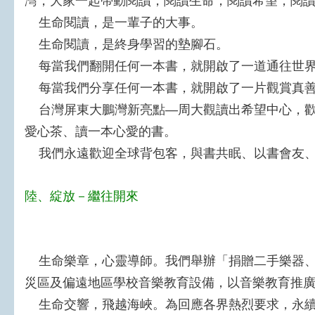
灣，大家一起帶動閱讀，閱讀生命，閱讀希望，閱
生命閱讀，是一輩子的大事。
生命閱讀，是終身學習的墊腳石。
每當我們翻開任何一本書，就開啟了一道通往世界
每當我們分享任何一本書，就開啟了一片觀賞真善
台灣屏東大鵬灣新亮點—周大觀讀出希望中心，歡
愛心茶、讀一本心愛的書。
我們永遠歡迎全球背包客，與書共眠、以書會友、
陸、綻放－繼往開來
生命樂章，心靈導師。我們舉辦「捐贈二手樂器、
災區及偏遠地區學校音樂教育設備，以音樂教育推
生命交響，飛越海峽。為回應各界熱烈要求，永續