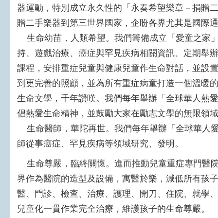
器運動，特別成立永久性的「永奏希望樂章－捐贈
贈二手樂器到第三世界國家，企盼各界尤其是國際
生命幼苗，人類希望。我們籌備成立「愛童之家」
持、遊戲治療、癌症與罕見疾病相關資訊、定期舉
課程，安排重症兒童與健康兒童作生命對話，並設
到更完善的照顧，並為所有重症病童打造一個溫暖
生命文學，千年讚嘆。我們每年舉辦「全球華人熱
倡熱愛生命精神，並鼓勵大家在勵志文學的無限領
生命醫師，華陀再世。我們每年舉辦「全球華人愛
師從事癌症、罕見疾病等領域研究、發明。
生命尊嚴，臨終關懷。進而推動兒童重症專門醫院
界作為醫院的造型及設備，寓醫於樂，減低所有孩
醫、門診、檢查、治療、護理、開刀、住院、就學
兒童化一貫作業完全治療，維護孩子的生命尊嚴。