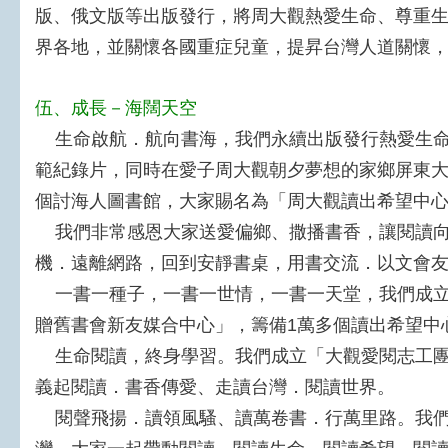
版、俄文版等出版發行，將周大觀熱愛生命、尊重
界各地，並關懷各國重症兒童，提昇台灣人道關懷
伍、成長－海闊天空
生命啟航．航向書海，我們永續出版發行熱愛生命
範紀錄片，同時在愛子周大觀朝夕夢想的家鄉屏東
個討海人圖書館，大家賜名為「周大觀讀出希望中
我們非常感恩大家送愛偏鄉、撒播書香，讓閱讀向
機．遠離網路，回到安靜書桌，用書交流．以文會
一書一種子，一書一世情，一書一天堂，我們成立
贈舊書會新友媒合中心」，籌備1萬多個讀出希望中
生命閱讀，終身學習。我們成立「大觀愛閱志工團
義起閱讀．書香傳愛、走讀台灣．閱讀世界。
閱聲飛揚．讀領風騷、讀萬卷書．行萬里路。我們