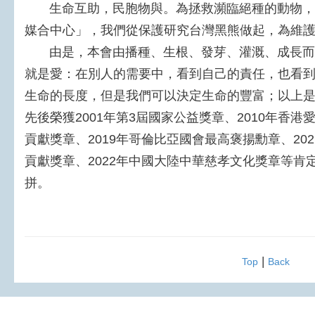
生命互助，民胞物與。為拯救瀕臨絕種的動物，
媒合中心」，我們從保護研究台灣黑熊做起，為維
由是，本會由播種、生根、發芽、灌溉、成長而
就是愛：在別人的需要中，看到自己的責任，也看
生命的長度，但是我們可以決定生命的豐富；以上
先後榮獲2001年第3屆國家公益獎章、
2010年香港
貢獻獎章、
2019年哥倫比亞國會最高褒揚勳章、
2
貢獻獎章、
2022年中國大陸中華慈孝文化獎章等
拼。
|
Top
Back