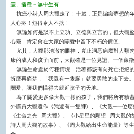
壹、播種－無中生有
抗癌小詩人周大觀走了！十歲，正是編織夢想的年
人心疼！短得令人不捨！
無論如何是談不上立功、立德與立言的，但大觀堅
心靈，肯定會在大家的關愛中留下不朽的價值。
尤其，大觀那清澈的眼神，豈止洞悉病魔對人類肉
康的成人和孩子面前，大觀確是一位見證、一個象
無論生命處於何種情境，活著都該有向死亡拒絕的
折磨再痛楚，「我還有一隻腳」就要勇敢的走下去
關愛、讓我們懂得去親近孩子的天地。
為了關愛更多像大觀一樣的孩子，我們將所有積蓄
外購買大觀遺作《我還有一隻腳》、《大觀─一位癌
《生命之光─周大觀》、《小星星的願望─周大觀的
詩人周大觀的故事》、《周大觀給出生命能量》等