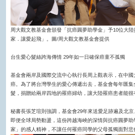
周大觀文教基金會頒發「抗癌圓夢助學金」予10位大
家．讓愛起飛」。圖/周大觀文教基金會提供
台生愛心髮絲跨海傳情 29年如一日確保癌童不孤獨
基金會兩岸及國際交流中心執行長周上觀表示，在中國
癌。為了將台灣學生的愛心傳遞出去，基金會每年匯集
髮，捐贈給兩岸四地的罹癌婦幼，讓大陸罹癌患者能很
秘書長張芝瑄則強調，基金會29年來送愛足跡遍及北
即便全球局勢動盪，這份跨越海峽的深情與抗癌圓夢助
家」的感人精神，不讓任何罹癌同學的父母孤獨面對悲