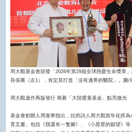
周大觀基金會頒發「2026年第29屆全球熱愛生命獎章
長張騫（左1），肯定其打造「沒有邊界的醫院」。圖/
周大觀遺作再版發行 籌募「大陸愛童基金」點亮微光
基金會創辦人周進華指出，抗癌詩人周大觀當年化癌為
育五書」包括《我還有一隻腳》、《小星星的願望》等