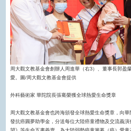
周大觀文教基金會創辦人周進華（右3）、董事長郭盈蘭
愛。圖/周大觀文教基金會提供
外科藝術家 華陀院長張騫榮獲全球熱愛生命獎章
周大觀文教基金會也跨海頒發全球熱愛生命獎章，向華
發抗癌圓夢助學金，分送每位大陸癌童禮物及交流義演
望》等生命五書義賣，為大陸弱勢癌童籌募（癌）愛童