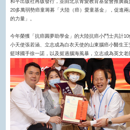
和平出版社再版發行，並由北京青愛教育基金會推廣義
20多萬弱勢癌童籌募「大陸（癌）愛童基金」，促進
的力量」。
今年榮獲「抗癌圓夢助學金」的大陸抗癌小鬥士共計1
小天使張若涵、立志成為白衣天使的山東腦癌小醫生王安
籃球國手徐一諾，以及挺過腦海風暴，立志成為英文老