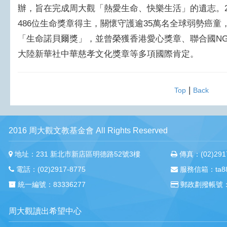
辦，旨在完成周大觀「熱愛生命、快樂生活」的遺志。2
486位生命獎章得主，關懷守護逾35萬名全球弱勢癌
「生命諾貝爾獎」，並曾榮獲香港愛心獎章、聯合國N
大陸新華社中華慈孝文化獎章等多項國際肯定。
|
Top
Back
2016 周大觀文教基金會 All Rights Reserved
地址：231 新北市新店區明德路52號3樓
傳真：(02)2917
電話：(02)2917-8775
服務信箱：ta88m
統一編號：83336277
郵政劃撥帳號：
周大觀讀出希望中心