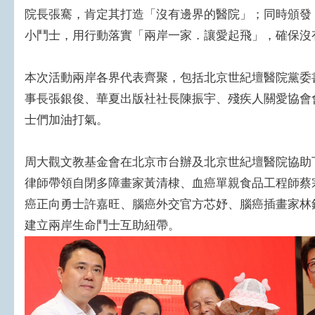
院長張騫，肯定其打造「沒有邊界的醫院」；同時頒發
小鬥士，用行動落實「兩岸一家．讓愛起飛」，確保沒
本次活動兩岸各界代表齊聚，包括北京世紀壇醫院黨委
事長張銀俊、華夏出版社社長陳振宇、殘疾人關愛協會
士們加油打氣。
周大觀文教基金會在北京市台辦及北京世紀壇醫院協助
律師帶領自閉多障畫家黃清棣、血癌單親食品工程師蔡
癌正向勇士許嘉旺、腦癌外交官方芯妤、腦癌插畫家林
建立兩岸生命鬥士互助紐帶。