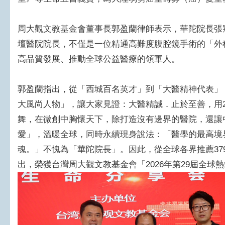
周大觀文教基金會董事長郭盈蘭律師表示，華陀院長張
壇醫院院長，不僅是一位精通高難度腹腔鏡手術的「外
高品質發展、推動全球公益醫療的領軍人。
郭盈蘭指出，從「西城百名英才」到「大醫精神代表」
大風尚人物」，讓大家見證：大醫精誠．止於至善，用
舞，在微創中胸懷天下，除打造沒有邊界的醫院，還讓
愛」，溫暖全球，同時永續現身說法：「醫學的最高境
魂。」不愧為「華陀院長」。因此，從全球各界推薦37
出，榮獲台灣周大觀文教基金會「2026年第29屆全球