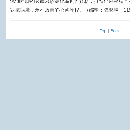
澎湖西嶼的玄武岩砂泥化為創作媒材，打造出風格獨具
對抗病魔，永不放棄的心路歷程。（編輯：張銘坤）1150
|
Top
Back