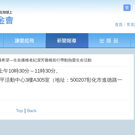
繁
首頁
|
常見
．撒播希望—生命播種者紀潔芳撒種前行帶動熱愛生命活動
上午10時30分～11時30分。
活動中心3樓A305室（地址：500207彰化市進德路一
|
Top
Back