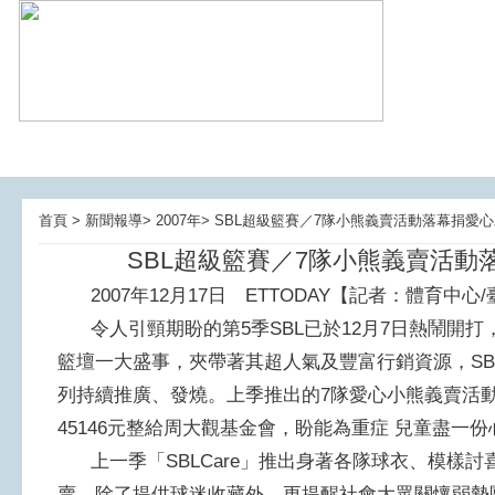
首頁 > 新聞報導> 2007年> SBL超級籃賽／7隊小熊義賣活動落幕捐愛
SBL超級籃賽／7隊小熊義賣活動
2007年12月17日 ETTODAY【記者：體育中心
令人引頸期盼的第5季SBL已於12月7日熱鬧開打，
籃壇一大盛事，夾帶著其超人氣及豐富行銷資源，SBL為
列持續推廣、發燒。上季推出的7隊愛心小熊義賣活動
45146元整給周大觀基金會，盼能為重症 兒童盡一份
上一季「SBLCare」推出身著各隊球衣、模樣討
賣，除了提供球迷收藏外，更提醒社會大眾關懷弱勢