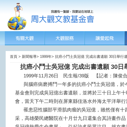
首頁 > 新聞報導> 1999年> 抗癌小鬥士吳冠億 完成出書遺願 30日舉
抗癌小鬥士吳冠億 完成出書遺願 30日
1999年11月26日 民生報/39版 【記者：陳俊
與腦癌病磨搏鬥一年多的抗癌小鬥士吳冠億，於今
基金會則完成吳冠億出書遺願，並將於三十日上午十
會，當天下午二時則在屏東縣佳洛水外海太平洋舉行
罹患惡性腦部平滑肌肉瘤的吳冠億，雖然僅有十四
采，高雄榮民總醫院在十月廿九日還集合其詩畫作品
吳冠億熱愛生命畫展」，引起許多民眾注目，就在畫