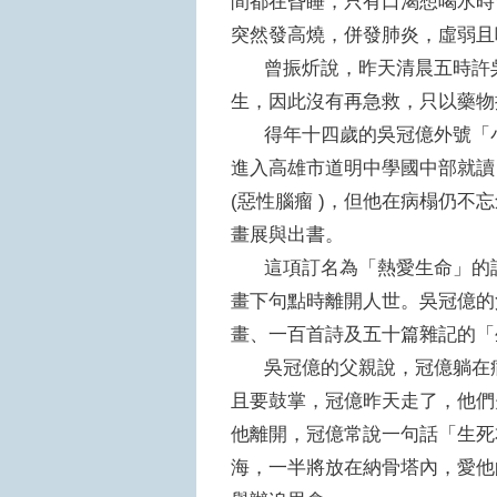
間都在昏睡，只有口渴想喝水時
突然發高燒，併發肺炎，虛弱
曾振炘說，昨天清晨五時許吳
生，因此沒有再急救，只以藥
得年十四歲的吳冠億外號「小
進入高雄市道明中學國中部就讀
(惡性腦瘤 )，但他在病榻仍
畫展與出書。
這項訂名為「熱愛生命」的詩
畫下句點時離開人世。吳冠億的
畫、一百首詩及五十篇雜記的「
吳冠億的父親說，冠億躺在病
且要鼓掌，冠億昨天走了，他們
他離開，冠億常說一句話「生死
海，一半將放在納骨塔內，愛他