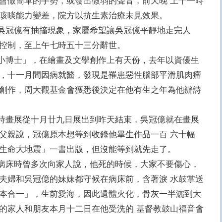
會做簡單的手勢，或發出微弱的聲音，前天晚 上十一時
且咳啖能力變差，院方以抗生素治療未見效果。
冠億有抽搐現象，家屬希望讓吳冠億平靜地走完人
物控制，至上午七時五十三分辭世。
博士」，在繪畫及文學創作上有天份，去年以資優生
，十一月間因病就醫，發現是罹患惡性腦部平滑肌肉瘤
不忘創作，周大觀基金會獲悉後決定在他有生之年為他辦詩
畫展從十月廿九日展出到昨天結束，吳冠億就在畫展
父親說，冠億原本想等到收錄他畢生作品一百 六十幅
生命大地震」一書出版，但沒能等到就先走了。
床時曾多次向家人說，他死的時候，大家不要傷心，
夫婦和吳冠億的妹妹都守候在病床前，含著淚 水鼓掌送
本合一」，生前愛海，因此遺體火化，骨灰一半灑到大
的家人和朋友本月十二日在他受洗的 基督教鼓山福音會