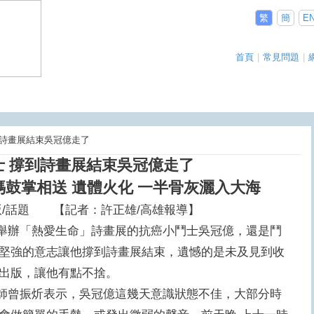
繁
簡
E
首頁
|
常見問題
|
撐到詩畫展結束吳冠億走了
士 撐到詩畫展結束吳冠億走了
媽鼓掌相送 遺體火化 一半骨灰灑入大海
5版/話題 【記者：許正雄/高雄報導】
辦「熱愛生命」詩畫展的抗癌小鬥士吳冠億，還是鬥
堅強的意志讓他撐到詩畫展結束，遺憾的是未及見到收
書出版，讓他有點不捨。
曾振炘表示，吳冠億這幾天意識狀態不佳，大部分時