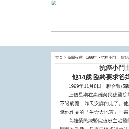
首頁 > 新聞報導> 1999年> 抗癌小鬥士 
抗癌小鬥
他14歲 臨終要求爸
1999年11月8日 聯合報/
上個星期在高雄榮民總醫院舉
不過病魔，昨天安詳的走了。他
錄他作品的「生命大地震」一
高雄榮民總醫院值班主治醫師