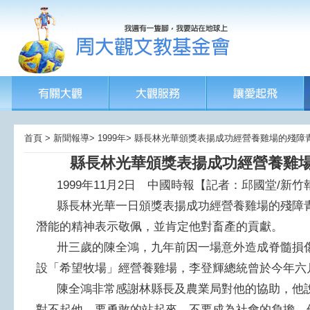
首頁 > 新聞報導> 1999年> 縣長林光華頒獎表揚成功經營養雞場的殘
縣長林光華頒獎表揚成功經營養雞
1999年11月2日 中國時報【記者：邱國堂/新竹
縣長林光華一日頒獎表揚成功經營養雞場的殘障青
潛能的精神表示敬佩，並肯定他對畜產的貢獻。
卅三歲的陳全鴻，九年前因一場意外造成脊髓損傷
設「希望牧場」經營養雞場，李登輝總統曾於今年六
陳全鴻非常感謝林縣長及農業局對他的協助，他說
對不起他，要勇敢的站起來，不要成為社會的負擔，