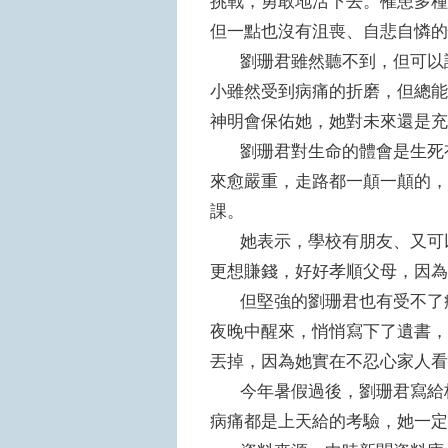
挑戰，勇敢地活下去。罹患多種
但一點也沒有沮喪、自悲自憐
劉珊君雖然聽不到，但可以說
小雖然受到病痛的折磨，但總能
神明會保佑她，她對未來還是
劉珊君對生命的體會是生死有
來愈嚴重，走路都一顛一顛的，
課。
她表示，學校有朋友、又可以
更想賺錢，好好孝順父母，因
但堅強的劉珊君也有受不了病
夜晚中醒來，悄悄寫下了遺書，
丟掉，因為她實在不忍心家人
今年暑假過後，劉珊君寫給校
病痛都是上天給的考驗，她一定