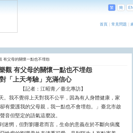
繁
簡
E
首頁
|
常見問題
|
保樂觀 有父母的關懷一點也不埋怨
樂觀 有父母的關懷一點也不埋怨
對「上天考驗」充滿信心
國時報 【記者：江昭青／臺北專訪】
。我不覺得上天對我不公平，因為有人身體健康，家
卻有愛護我的父母親，我一點也不會埋怨。」臺北市啟
的聲音但堅定的語氣這麼說。
迷惘，但對劉珊君而言，生命的意義在於不斷向病魔