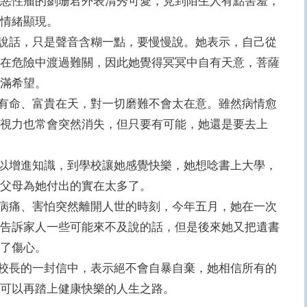
惡性瘤的劉珊君外表清秀可愛，見到陌生人有點害羞，
的情緒顯現。
話，只是聲音含糊一點，要慢慢說。她表示，自己從
在危險中渡過難關，因此她覺得冥冥中自有天意，菩薩
充滿希望。
命、富貴在天，對一切磨難不會太在意。雖然病情愈
視力也常會突然消失，但只要有可能，她還是要去上
增進知識，到學校讓她感覺快樂，她想唸書上大學，
為父母為她付出的實在太多了。
痛、害怕突然離開人世的時刻，今年五月，她在一次
告訴家人一些可能來不及說的話，但是後來她又把遺書
看了傷心。
長的一封信中，表示絕不會自暴自棄，她相信所有的
可以再踏上健康快樂的人生之路。