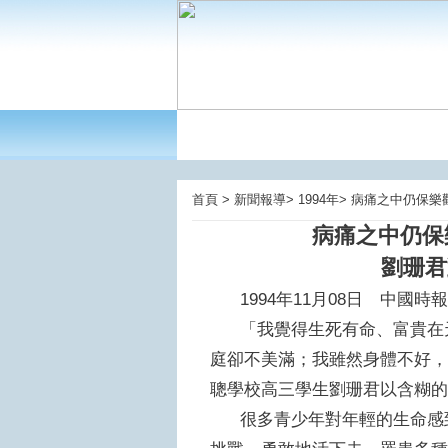
首頁 > 新聞報導> 1994年> 病痛之中仍
病痛之中仍保
劉珊君
1994年11月08日 中
「我覺得生死有命、富貴在天
庭卻不美滿；我雖然身體不好，
聰學校高三學生劉珊君以含糊
很多青少年對年輕的生命感到