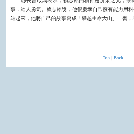
縣長曹啟鴻表示，賴志銘的精神是屏東之光，鼓勵
事，給人勇氣。賴志銘說，他很慶幸自己擁有能力用科
站起來，他將自己的故事寫成「攀越生命大山」一書，
|
Top
Back