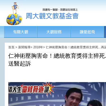
首頁 > 新聞報導> 2018年> 仁神術壓胸害命！總統教育獎得主猝死..
仁神
術壓胸害命！總統教育獎
得主猝死
送醫起訴