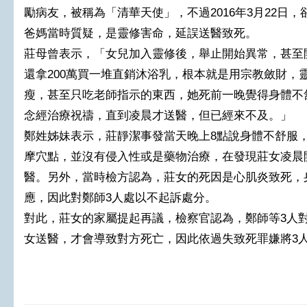
勵病友，被稱為「清華天使」，不過2016年3月22日
爸媽當時質疑，是靈修害命，延誤送醫致死。
莊母曾表示，「女兒加入靈修後，舉止開始異常，甚至開
還拿200萬買一堆直銷沐浴乳，根本就是用宗教斂財，
瘦，甚至只吃老師指示的東西，她死前一晚覺得身體不
念經治療祝禱，直到凌晨才送醫，但已經來不及。」
鄭姓姊妹表示，莊靜潔事發當天晚上8點說身體不舒服
摩穴點，並沒有侵入性或是藥物治療，在發現莊女凌晨
醫。另外，當時檢方認為，莊女的死因是心肌炎致死，
應，因此對鄭師3人處以不起訴處分。
對此，莊女的家屬提起再議，檢察官認為，鄭師等3人
女送醫，才會導致對方死亡，因此依過失致死罪嫌將3