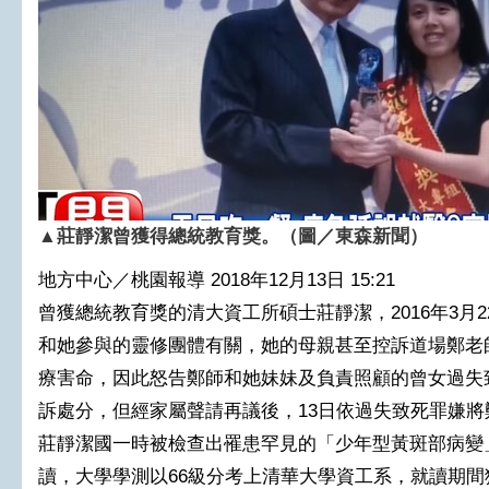
▲莊靜潔曾獲得總統教育獎。（圖／東森新聞）
地方中心／桃園報導
2018年12月13日 15:21
曾獲總統教育獎的清大資工所碩士莊靜潔，2016年3月
和她參與的靈修團體有關，她的母親甚至控訴道場鄭老
療害命，因此怒告鄭師和她妹妹及負責照顧的曾女過失
訴處分，但經家屬聲請再議後，13日依過失致死罪嫌將
莊靜潔國一時被檢查出罹患罕見的「少年型黃斑部病變」
讀，大學學測以66級分考上清華大學資工系，就讀期間獲