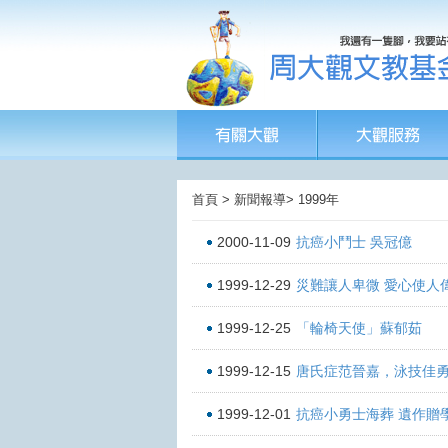
首頁 > 新聞報導> 1999年
2000-11-09
抗癌小鬥士 吳冠億
1999-12-29
災難讓人卑微 愛心使人
1999-12-25
「輪椅天使」蘇郁茹
1999-12-15
唐氏症范晉嘉，泳技佳
1999-12-01
抗癌小勇士海葬 遺作贈