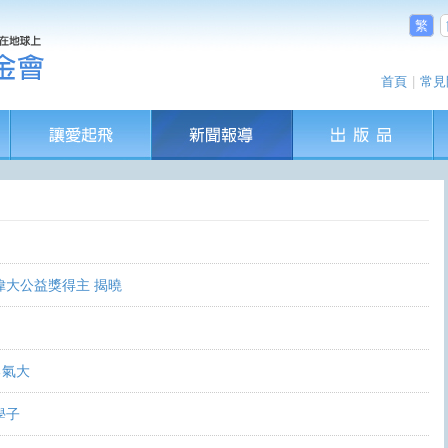
繁
首頁
|
常見
偉大公益獎得主 揭曉
勇氣大
學子