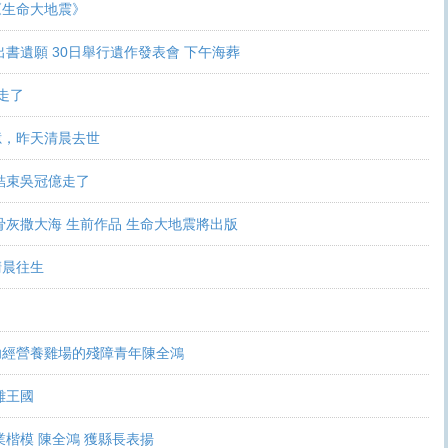
《生命大地震》
書遺願 30日舉行遺作發表會 下午海葬
走了
億，昨天清晨去世
結束吳冠億走了
骨灰撒大海 生前作品 生命大地震將出版
清晨往生
功經營養雞場的殘障青年陳全鴻
雞王國
業楷模 陳全鴻 獲縣長表揚