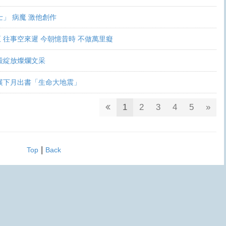
」 病魔 激他創作
 往事空來遲 今朝憶昔時 不做萬里癡
毅綻放燦爛文采
展下月出書「生命大地震」
1
2
3
4
5
»
|
Top
Back