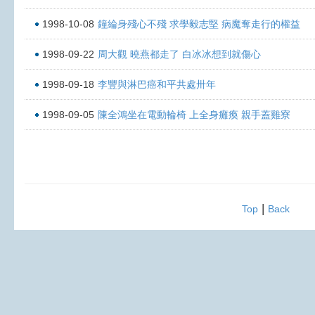
1998-10-08
鐘綸身殘心不殘 求學毅志堅 病魔奪走行的權益
1998-09-22
周大觀 曉燕都走了 白冰冰想到就傷心
1998-09-18
李豐與淋巴癌和平共處卅年
1998-09-05
陳全鴻坐在電動輪椅 上全身癱瘓 親手蓋雞寮
|
Top
Back