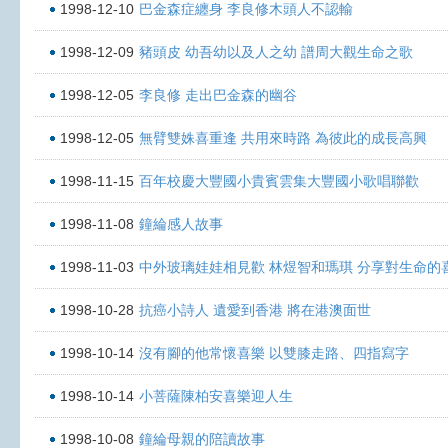
1998-12-10
巴金森症纏身 李良修木頭人不認輸
1998-12-09
豬頭皮 幼吾幼以及人之幼 譜周大觀生命之歌
1998-12-05
李良修 走出巴金森的幽谷
1998-12-05
無臂雙姝喜重逢 共用來時路 為彼此的成長高興
1998-11-15
百年校慶大豐國小貴賓雲集大豐國小歌唱聯歡
1998-11-08
鐘綸感人故事
1998-11-03
中外玻璃娃娃相見歡 林煜智和瑪琪 分享對生命的
1998-10-28
抗癌小詩人 遺愛到香港 將在港澳面世
1998-10-14
沒有腳的他常懷喜樂 以雙膝走路、四指寫字
1998-10-14
小菩薩陳柏安喜樂迎人生
1998-10-08
鐘綸母親的陪讀故事