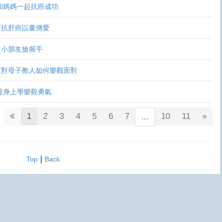
和媽媽一起抗癌成功
昕抗肝癌以畫傳愛
益小朋友搶握手
這對母子教人如何樂觀面對
母身上學樂觀勇氣
1
2
3
4
5
6
7
10
11
»
...
|
Top
Back