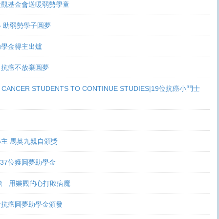
大觀基金會送暖弱勢學童
 助弱勢學子圓夢
助學金得主出爐
 抗癌不放棄圓夢
S CANCER STUDENTS TO CONTINUE STUDIES|19位抗癌小鬥士
主 馬英九親自頒獎
37位獲圓夢助學金
膽 用樂觀的心打敗病魔
會抗癌圓夢助學金頒發