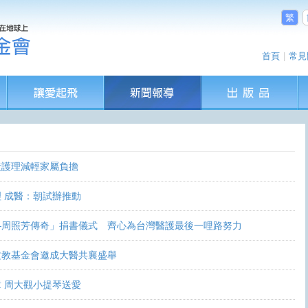
繁
首頁
|
常見
責護理減輕家屬負擔
 成醫：朝試辦推動
—周照芳傳奇」捐書儀式 齊心為台灣醫護最後一哩路努力
文教基金會邀成大醫共襄盛舉
 周大觀小提琴送愛