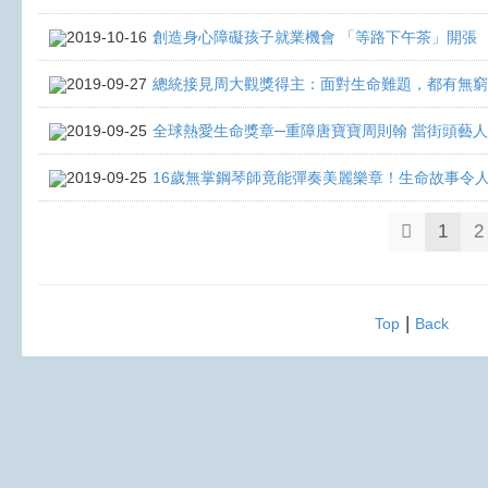
2019-10-16
創造身心障礙孩子就業機會 「等路下午茶」開張
2019-09-27
總統接見周大觀獎得主：面對生命難題，都有無窮
2019-09-25
全球熱愛生命獎章─重障唐寶寶周則翰 當街頭藝
2019-09-25
16歲無掌鋼琴師竟能彈奏美麗樂章！生命故事令
1
2
|
Top
Back