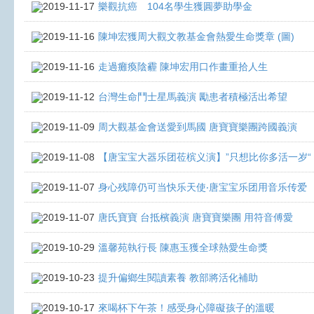
2019-11-17
樂觀抗癌 104名學生獲圓夢助學金
2019-11-16
陳坤宏獲周大觀文教基金會熱愛生命獎章 (圖)
2019-11-16
走過癱瘓陰霾 陳坤宏用口作畫重拾人生
2019-11-12
台灣生命鬥士星馬義演 勵患者積極活出希望
2019-11-09
周大觀基金會送愛到馬國 唐寶寶樂團跨國義演
2019-11-08
【唐宝宝大器乐团莅槟义演】”只想比你多活一岁“
2019-11-07
身心残障仍可当快乐天使‧唐宝宝乐团用音乐传爱
2019-11-07
唐氏寶寶 台抵檳義演 唐寶寶樂團 用符音傅愛
2019-10-29
溫馨苑執行長 陳惠玉獲全球熱愛生命獎
2019-10-23
提升偏鄉生閱讀素養 教部將活化補助
2019-10-17
來喝杯下午茶！感受身心障礙孩子的溫暖