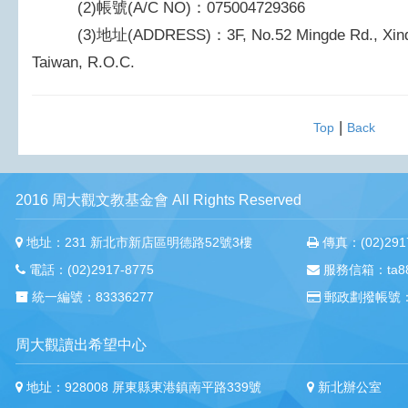
(2)帳號(A/C NO)：075004729366
(3)地址(ADDRESS)：3F, No.52 Mingde Rd., Xindian D
Taiwan, R.O.C.
|
Top
Back
2016 周大觀文教基金會 All Rights Reserved
地址：231 新北市新店區明德路52號3樓
傳真：(02)2917
電話：(02)2917-8775
服務信箱：ta88m
統一編號：83336277
郵政劃撥帳號：
周大觀讀出希望中心
地址：928008 屏東縣東港鎮南平路339號
新北辦公室