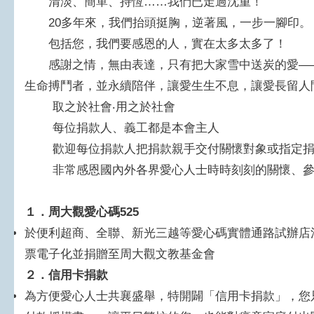
清淡、簡單、持恆……我們已走過沈重！
20多年來，我們抬頭挺胸，逆著風，一步一腳印。
包括您，我們要感恩的人，實在太多太多了！
感謝之情，無由表達，只有把大家雪中送炭的愛——
生命搏鬥者，並永續陪伴，讓愛生生不息，讓愛長留人
取之於社會‧用之於社會
每位捐款人、義工都是本會主人
歡迎每位捐款人把捐款親手交付關懷對象或指定捐
非常感恩國內外各界愛心人士時時刻刻的關懷、參
１
．​周大觀愛心碼525
於便利超商、全聯、新光三越等愛心碼實體通路試辦店消
票電子化並捐贈至周大觀文教基金會
２
．信用卡捐款
為方便愛心人士共襄盛舉，特開闢「信用卡捐款」，您