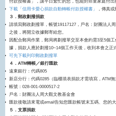
付款授權書」，讓平日繁忙的您，也能對癌童家庭付出
下載「信用卡愛心捐款自動轉帳付款授權書」
，傳真或
３
．郵政劃撥捐款
請填寫郵政劃撥單，帳號19117127，戶名：財團法
之後，將開立收據郵寄給您。
因配合郵局作業，郵局將劃撥單交至本會約需3至5個
據，捐款人應於劃撥10~14個工作天後，收到本會之正
可先下載列印郵政劃撥單​
４
．ATM轉帳／銀行匯款
遠東銀行：代碼805
新店分行：代碼0285（臨櫃填表捐款才需填寫，ATM
帳號：028-001-0000517-2
戶名：財團法人周大觀文教基金會
匯款後敬請來電或email告知您匯款帳號末五碼、您的
５
．支票捐款