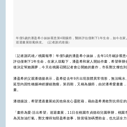
年僅5歲的潘盈希小妹妹罹患第4期腦癌，醫師評估僅剩下1年生命，如今在
巡迴畫展鼓勵病友。（記者謝武雄攝）
〔記者謝武雄／桃園報導〕年僅5歲的潘盈希小妹妹，去年10月確診罹患
評估僅剩下1年生命，在家人鼓勵下，潘盈希和家人開始作畫，希望舉辦
後決定幫她圓夢，今天在桃園召開記者會公開她的畫作，市長鄭文燦也到
潘盈希的父親潘德揚表示，盈希從去年9月出現肢體異常情形，無法喝水
延型內因性橋腦神經膠細胞瘤」第四期，又稱為腦癌，由於潘希愛畫畫，
畫。
潘德揚說，希望透過畫展給其他病友心靈慰藉，藉由盈希勇敢對抗癌症的
「畫癌為愛‧活出希望」巡迴畫展，11日在桃園市貞德幼兒園舉辦，桃園
為其加油打氣，鄭文燦得知陪盈希故事，除當場加碼獎助金，也允諾全力