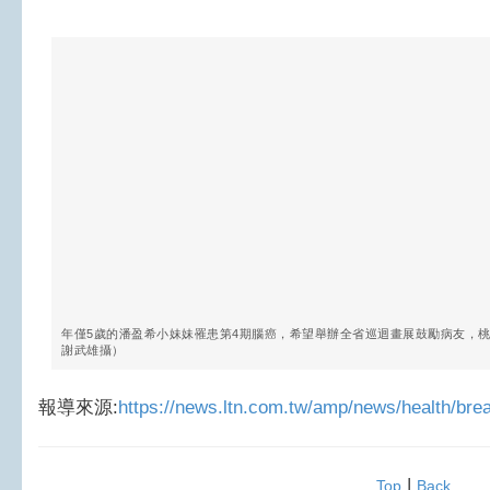
年僅5歲的潘盈希小妹妹罹患第4期腦癌，希望舉辦全省巡迴畫展鼓勵病友，
謝武雄攝）
報導來源:
https://news.ltn.com.tw/amp/news/health/br
|
Top
Back