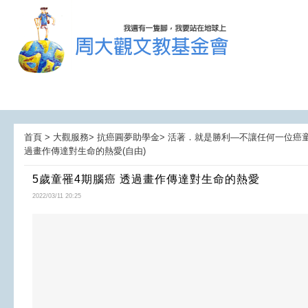
首頁 > 大觀服務> 抗癌圓夢助學金> 活著．就是勝利—不讓任何一位癌童孤獨面
過畫作傳達對生命的熱愛(自由)
5歲童罹4期腦癌 透過畫作傳達對生命的熱愛
2022/03/11 20:25