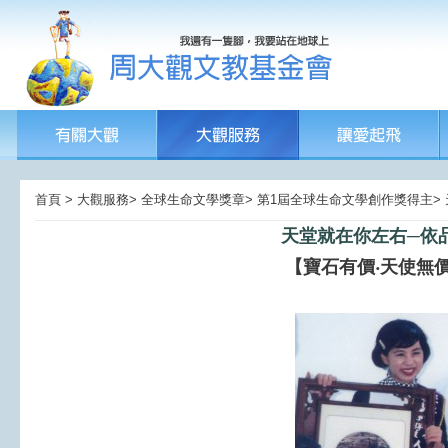
首頁 > 大觀服務> 全球生命文學獎章> 第1屆全球生命文學創作獎得主>
天堂就在你左右─依
【寶石有價‧天使無