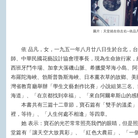
圖片：
天堂就在你左右─依品
依 品凡，女，一九五一年八月廿八日生於台北，台
師、中華民國花藝設計協會理事長，現為生命旅行家，
西班牙鬥牛場、加拿大落磯山脈、希臘愛琴海小島、阿
布羅陀海峽、勃斯普魯斯海峽、日本薰衣草的故鄉、美
灣省教育廳舉辦「學生文藝創作比賽」小說組第三名、
海道」、「在京都找到幸福」、「來自阿爾卑斯山的感
本書共有三篇十二章節，寶石篇有「雙手的溫柔」
裡，等待」、「人生何處不相逢」等四章。
她 表示：寶石的光芒常常照亮我們的眼睛，但是照
堂篇有「讓天空大放異彩」、「紅色大農莊」、「一個