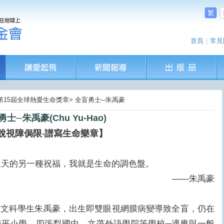
繁
首頁
|
常見
12第15屆全球熱愛生命獎章> 全盲勇士─朱禹豪
士─朱禹豪(Chu Yu-Hao)
脫視障侷限‧譜寫生命樂章】
上天的另一種祝福，我就是生命的調色盤。
——朱禹豪
科學生朱禹豪，出生即雙眼視網膜病變導致全盲，仍在
陳平小學、四張犁國中、文藻外語學院等學校─適應與一般