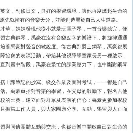
文，副修日文，良好的學習環境，讓他再度燃起生命的
原先就擁有的音樂天分，並能創造屬於自己人生道路。
華，媽媽發現他從小就愛玩電子琴，一首音樂聽完，便
學習古典鋼琴，禹豪在沒有音樂點字的樂譜下，將旋律通通
更培養禹豪對聲音的敏銳度。從古典到爵士鋼琴，禹豪都展
視障協會的表演活動，帶給其他視障學童家長另一種啟示，
。直到國中階段，禹豪在繁忙的課業壓力下，也中斷對鋼琴
上課筆記的抄寫、繳交作業及面對考試，一一都是自己
生活。禹豪重拾對音樂的學習，在父母的鼓勵下，報名吉他
學校的比賽，建立面對群眾及表演的信心；禹豪更參加學校
並且擔當工作人員，與大家團康分享、互動，學習與人正面
與同儕團體互動與交流，也從音樂中開啟自己對生命的