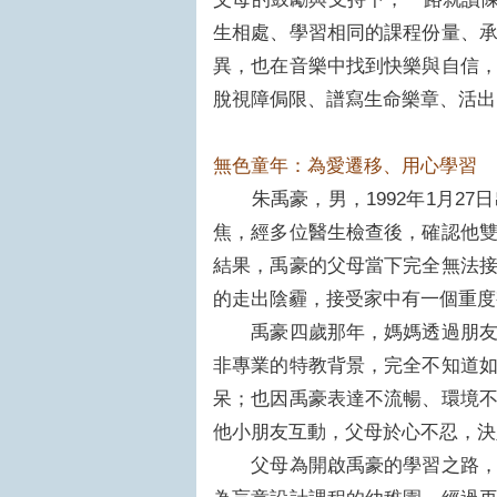
生相處、學習相同的課程份量、
異，也在音樂中找到快樂與自信
脫視障侷限、譜寫生命樂章、活出
無色童年：為愛遷移、用心學習
朱禹豪，男，1992年1月27
焦，經多位醫生檢查後，確認他
結果，禹豪的父母當下完全無法
的走出陰霾，接受家中有一個重度
禹豪四歲那年，媽媽透過朋友的
非專業的特教背景，完全不知道
呆；也因禹豪表達不流暢、環境
他小朋友互動，父母於心不忍，決
父母為開啟禹豪的學習之路，分