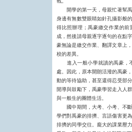
戰。
開學的第一天，母親忙著幫禹豪
身邊有無數雙眼睛如針孔攝影般
得比照辦理；禹豪繳交作業的前
成，然後請母親逐字逐句的在點
豪無論是繳交作業、翻譯文章上
校的差異。
進入一般小學就讀的禹豪，不
處。因此，原本開朗活潑的禹豪
動的等待協助，甚至還得忍受部
開導與鼓勵下，禹豪學習走入人
與一般生的團體生活。
國中期間，大考、小考、不斷考
學們對禹豪的排擠、言語傷害更
排擠的同學交往。龐大的課業壓