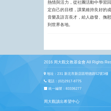
熱情與活力，從社團活動中學習
定自己的目標，課業維持良好的
音樂及語言長才，給人啟發、撫
到世界各地。
2016 周大觀文教基金會 All Rights Res
地址：231 新北市新店區明德路52號3樓
電話：(02)2917-8775
統一編號：83336277
周大觀讀出希望中心