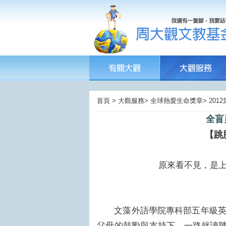
首頁 > 大觀服務> 全球熱愛生命獎章> 20
全盲勇
【跳
原來看不見，是
文藻外語學院專科部五年級英文
父母的鼓勵與支持下，一路就讀