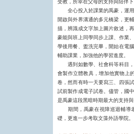
受教，所幸在父母的支持與陪伴下
全心投入於課業的禹豪，運用淡
開啟與外界溝通的多元橋梁，更
描，辨識成文字加上圖片敘述，
豪能與班上同學同步上課、作業
學後用餐、盥洗完畢，開始在電
輔助課業，加強他的學習進度。
遇到如數學、社會科等科目，在
會製作立體教具，增加他實物上的
卷，然而有時一天要寫三、四張
試前製作成電子試卷。儘管，國
是禹豪這段黑暗時期最大的支持與
期間，禹豪在視障巡迴輔導老
礎，更進一步考取文藻外語學院。