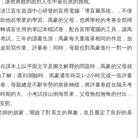
，讓他勇敢的面對人生中最煎熬的挑戰。
江盲生資源中心研發的盲用電腦「導盲屬系統」，不僅
輔助他在學業的學習。禹豪的父母，也將學校的考卷全部掃
再轉成盲生用的筆記本檔試卷，配合盲用電腦的工具，讓禹
、考試。三年的讀書生涯：禹豪每天重複著相同的作息，放
腦桌前寫作業、評量卷；同時，母親也對禹豪進行一對一的
課本上以平面文字及圖文解釋的問題時，禹豪的父母就
了解；遇到測驗時，禹豪通常得花1~2小時完成一張評量
試卷，母親總是不辭辛勞的熬夜轉檔，將評量卷趕在隔天考
中時期的大、小考試排山倒海而來，父母無怨無悔的付出，
安慰。
師的啟蒙，開啟了對英文的興趣，並且奠定了良好的基