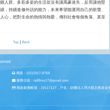
回饋人群。多彩多姿的生活並沒有讓禹豪迷失，反而讓他堅
成績，持續進修外語的能力，未來希望能運用自己的歌聲、
慰人心，把對生命的熱情與熱愛，傳到社會每個角落、甚至
|
Top
Back
erved
傳真：(02)2917-8768
服務信箱：ta88ms17@gmail.com
郵政劃撥帳號：19117127，戶名：財團法人周大觀文教基金