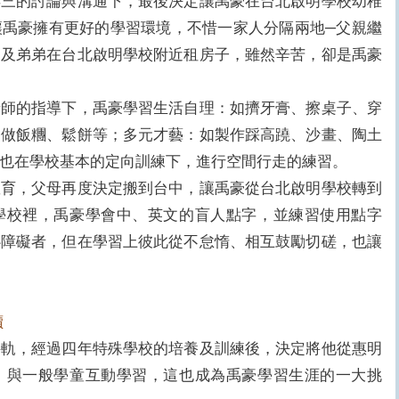
再三的討論與溝通下，最後決定讓禹豪在台北啟明學校幼稚
讓禹豪擁有更好的學習環境，不惜一家人分隔兩地─父親繼
豪及弟弟在台北啟明學校附近租房子，雖然辛苦，卻是禹豪
的指導下，禹豪學習生活自理：如擠牙膏、擦桌子、穿
、做飯糰、鬆餅等；多元才藝：如製作踩高蹺、沙畫、陶土
也在學校基本的定向訓練下，進行空間行走的練習。
，父母再度決定搬到台中，讓禹豪從台北啟明學校轉到
學校裡，禹豪學會中、英文的盲人點字，並練習使用點字
心障礙者，但在學習上彼此從不怠惰、相互鼓勵切磋，也讓
讀
，經過四年特殊學校的培養及訓練後，決定將他從惠明
，與一般學童互動學習，這也成為禹豪學習生涯的一大挑