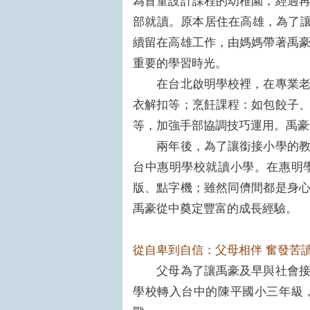
為盲童設計課程的幼稚園，經過
部就讀。原本居住在高雄，為了
續留在高雄工作，由媽媽帶著禹
重要的學習時光。
在台北啟明學校裡，在專業老師
衣解扣等；烹飪課程：如包餃子
等，加強手部協調技巧運用。禹豪
兩年後，為了讓銜接小學的教育
台中惠明學校就讀小學。在惠明
版、點字機；雖然同儕間都是身
禹豪從中奠定豐富的成長經驗。
從自卑到自信：父母相伴 奮發苦
父母為了讓禹豪及早與社會接軌
學校轉入台中的陳平國小三年級