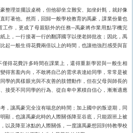
整理並擺設桌椅，但他卻坐立難安、如坐針氈，就好像
的直盯著他。然而，回歸一般學校教育的禹豪，課業份量也
置工作，更成了母親額外的任務─禹豪將作業用點字機完
字紙上，一行接著一行的翻譯國字以便老師批改；因此，禹
，比起一般生得花費兩倍以上的時間，也讓他強烈感受與盲
僅得花費許多時間在課業上，還得重新學習與一般生相
，變得害羞內向，不敢將自己的需求表達給同學，常常是被
分同學的異樣眼光與不友善的肢體動作，但在父母與師長的
群、接受不同同學的行為、從自卑中累積自信心，漸漸適應
，讓禹豪完全沒有喘息的時間；加上國中的叛逆期，同
為明顯，也讓禹豪此時的人際關係降至谷底，只能跟班上被
力，以及降至冰點的人際關係，一度讓禹豪想回到特教學校