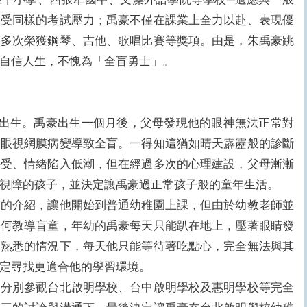
承受同樣的考試壓力；禹豪不僅在課業上全力以赴、表現優
，多次榮獲鋼琴、吉他、歌唱比賽等獎項。由是，朱禹豪跳
自信人生，不愧為「全盲勇士」。
日出生。禹豪出生一個月後，父母發現他的眼神無法正常對
雙眼視網膜病變導致全盲。一得知這猶如晴天霹靂般的診斷
接受、情緒陷入低潮，但在經過多次的心理建設，父母漸漸
視障的孩子，並決定讓禹豪過正常孩子般的童年生活。
介紹，讓他開始到普通幼稚園上課，但由於幼教老師並
如何教導盲童，年幼的禹豪每天只能趴在地上，壓著眼睛發
不熟悉的情況下，每天他只能等待著吃點心，完全無法與其
定尋找更適合他的學習環境。
別參觀台北啟明學校、台中啟明學校及惠明學校等完全