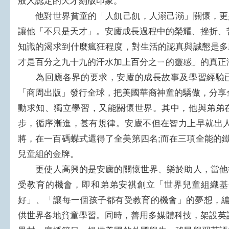
般人認定的天才刻版印象。
他對世界貧童的「人飢己飢，人溺己溺」關懷，更
讓他「不只是天才」。安廬成長過程中的榮耀、挫折、
知識的渴求到什麼瘋狂程度，對生活的認真與誠懇是多
才是百分之九十九的汗水加上百分之ㄧ的靈感」的真正
為回應各界的要求，安廬的成長故事及學習經驗已
「商周出版」發行全球，把美國華裔神童的驕傲，分享
動求知、獨立學習，又能關懷世界。其中，他與弟弟
步，循序漸進，甚有規律。安廬不但在智力上早就出人
將，在一百碼蝶式還得了全美第四名;而在三項全能的鐵
兒童組的金牌。
更使人高興的是安廬的關懷世界、樂於助人，當他
受教育的機會，即和弟弟安祺創立「世界兒童組織基
好」、「讓每一個孩子都有受教育的機會」的夢想，編
供世界各地貧童學習。同時，善用多媒體科技，架設英