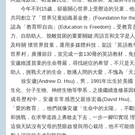
今年不到15歲，卻最關心世界上受壓迫的兒童，他在
共同創立了「世界兒童組織基金會」(Foundation for the Worl
認為「教育即自由」(Education is Freedom
力、自助助人、脫離貧困的重要關鍵;而語言和文字是
及時關 懷世界貧童，運用多媒體科技，架設「英語教學網站」(
世界村」廣播節目，並完成一套130冊的英語教材，
安廬維護貧童的生命尊嚴，尋找絕症的希望，不只是天
助人，挑戰天才的生命，散播人間的大愛，不愧為「天
徐安廬(Andrew D. Hsu)，男，1991年出生
生化、分子生物、神經生物等學系，之後繼續進修基因
成長歷程中，安廬非常感恩父親徐宏義(David Hsu)、母
「愛的教育」，他們就像安廬「生命中的太陽」，不斷
和挑戰，在求學道路上勇敢走下去，一步一腳印實現 
這個天賦沒有父母的慧眼啟發與用心栽培，他不可能德