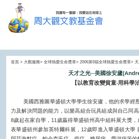
首頁 > 大觀服務> 全球熱愛生命獎章> 2006第9屆全球熱愛生命獎章>
天才之光─美國徐安廬(Andrew 
【以教育改變貧童‧用科學
美國西雅圖華盛頓大學學生徐安廬，他的求學經歷
力及解決問題的能力，以樂高組合玩具組成與自己同高
8歲起在家自學，11歲贏得華盛頓州高中組科展大獎
表華盛頓州參加英特爾科展，12歲即進入華盛頓大學
阿茲海默症、帕金森氏症、癌症、糖尿病、愛滋病等的