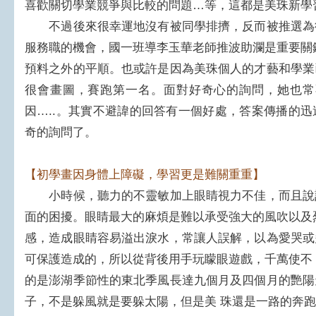
喜歡關切學業競爭與比較的問題…等，這都是美珠新學
不過後來很幸運地沒有被同學排擠，反而被推選為
服務職的機會，國一班導李玉華老師推波助瀾是重要關
預料之外的平順。也或許是因為美珠個人的才藝和學業
很會畫圖，賽跑第一名。面對好奇心的詢問，她也常
因…..。其實不避諱的回答有一個好處，答案傳播的
奇的詢問了。
【初學畫因身體上障礙，學習更是難關重重】
小時候，聽力的不靈敏加上眼睛視力不佳，而且說
面的困擾。眼睛最大的麻煩是難以承受強大的風吹以及
感，造成眼睛容易溢出淚水，常讓人誤解，以為愛哭或
可保護造成的，所以從背後用手玩矇眼遊戲，千萬使不
的是澎湖季節性的東北季風長達九個月及四個月的艷陽
子，不是躲風就是要躲太陽，但是美 珠還是一路的奔