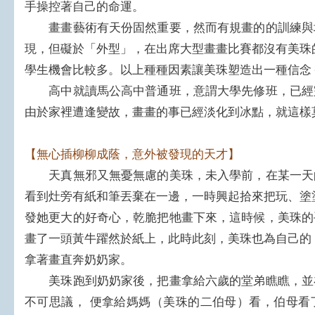
手操控著自己的命運。
畫畫藝術有天份固然重要，然而有規畫的的訓練與
現，但礙於「外型」，在出席大型畫畫比賽都沒有美珠
學生機會比較多。以上種種因素讓美珠塑造出一種信念
高中就讀馬公高中普通班，意謂大學先修班，已經
由於家裡遭逢變故，畫畫的事已經淡化到冰點，就這樣莫
【無心插柳柳成蔭，意外被發現的天才】
天真無邪又無憂無慮的美珠，未入學前，在某一天
看到灶旁有紙和筆丟棄在一邊，一時興起拾來把玩、塗
發她更大的好奇心，乾脆把牠畫下來，這時候，美珠的
畫了一頭黃牛躍然於紙上，此時此刻，美珠也為自己的
拿著畫直奔奶奶家。
美珠跑到奶奶家後，把畫拿給六歲的堂弟瞧瞧，並
不可思議， 便拿給媽媽（美珠的二伯母）看，伯母看