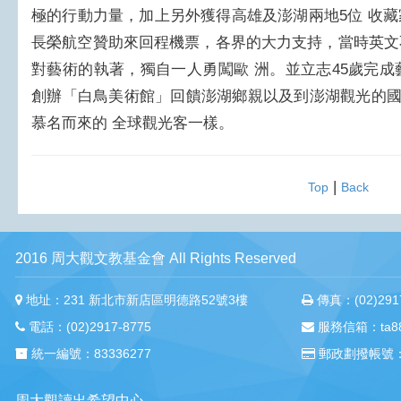
極的行動力量，加上另外獲得高雄及澎湖兩地5位 收
長榮航空贊助來回程機票，各界的大力支持，當時英文
對藝術的執著，獨自一人勇闖歐 洲。並立志45歲完成
創辦「白鳥美術館」回饋澎湖鄉親以及到澎湖觀光的國
慕名而來的 全球觀光客一樣。
|
Top
Back
2016 周大觀文教基金會 All Rights Reserved
地址：231 新北市新店區明德路52號3樓
傳真：(02)2917
電話：(02)2917-8775
服務信箱：ta88m
統一編號：83336277
郵政劃撥帳號：
周大觀讀出希望中心