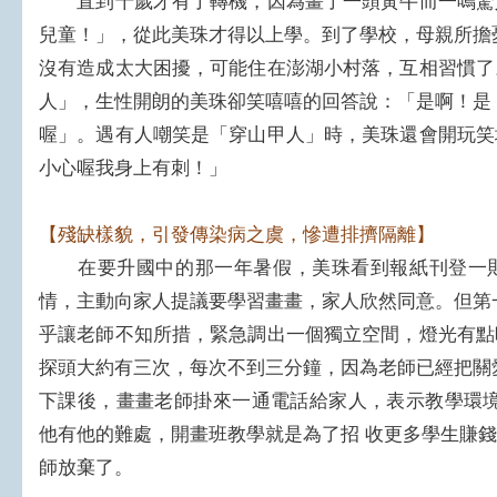
直到十歲才有了轉機，因為畫了一頭黃牛而一鳴驚
兒童！」，從此美珠才得以上學。到了學校，母親所擔
沒有造成太大困擾，可能住在澎湖小村落，互相習慣了
人」，生性開朗的美珠卻笑嘻嘻的回答說：「是啊！是
喔」。遇有人嘲笑是「穿山甲人」時，美珠還會開玩笑
小心喔我身上有刺！」
【殘缺樣貌，引發傳染病之虞，慘遭排擠隔離】
在要升國中的那一年暑假，美珠看到報紙刊登一則
情，主動向家人提議要學習畫畫，家人欣然同意。但第
乎讓老師不知所措，緊急調出一個獨立空間，燈光有點
探頭大約有三次，每次不到三分鐘，因為老師已經把關
下課後，畫畫老師掛來一通電話給家人，表示教學環境
他有他的難處，開畫班教學就是為了招 收更多學生賺
師放棄了。