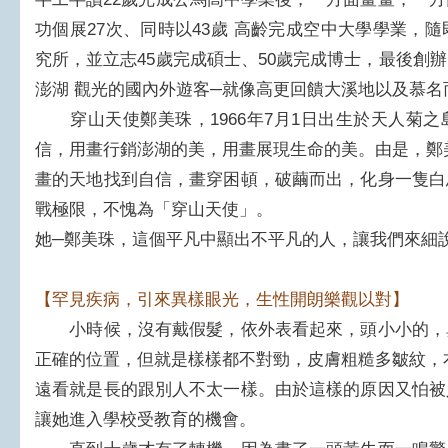
功個展27次、同時以43歲 高齡完成空中大學學業，
究所，並立志45歲完成碩士、50歲完成博士，最後創
澎湖 觀光的國內外遊客─就像高更回饋大溪地以及慕
穿山天使鄭美珠，1966年7月1日出生於天人菊之
信，用畫行銷澎湖的美，用畫展現生命的美。由是，鄭
畫的天地找到自信，畫穿困頓，破繭而出，化身一隻白
戰極限，不愧為「穿山天使」。
她─鄭美珠，這個平凡中顯出不平凡的人，讓我們來細
【罕見疾病，引來異樣眼光，生性開朗樂觀以對】
小時候，沒有戴假髮，依外表看起來，頭小小的，
正確的位置，但就是樣樣都不對勁，皮膚粗糙多皺紋，
遠看就是長的跟別人不太一樣。由於這樣的原因又怕被
讓她進入學校受教育的機會。