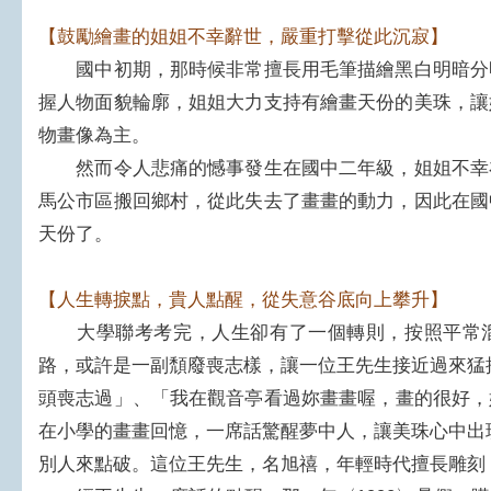
【鼓勵繪畫的姐姐不幸辭世，嚴重打擊從此沉寂】
國中初期，那時候非常擅長用毛筆描繪黑白明暗分
握人物面貌輪廓，姐姐大力支持有繪畫天份的美珠，讓
物畫像為主。
然而令人悲痛的憾事發生在國中二年級，姐姐不幸
馬公市區搬回鄉村，從此失去了畫畫的動力，因此在國
天份了。
【人生轉捩點，貴人點醒，從失意谷底向上攀升】
大學聯考考完，人生卻有了一個轉則，按照平常溜
路，或許是一副頹廢喪志樣，讓一位王先生接近過來猛
頭喪志過」、「我在觀音亭看過妳畫畫喔，畫的很好，
在小學的畫畫回憶，一席話驚醒夢中人，讓美珠心中出
別人來點破。這位王先生，名旭禧，年輕時代擅長雕刻