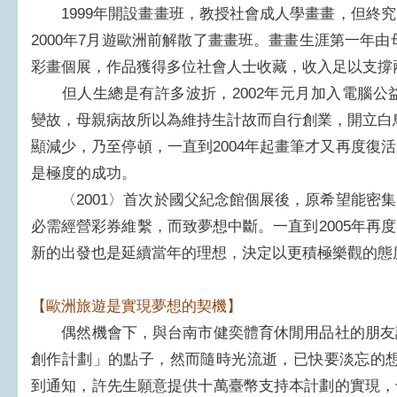
1999年開設畫畫班，教授社會成人學畫畫，但終究
2000年7月遊歐洲前解散了畫畫班。畫畫生涯第一年
彩畫個展，作品獲得多位社會人士收藏，收入足以支撐
但人生總是有許多波折，2002年元月加入電腦公益彩
變故，母親病故所以為維持生計故而自行創業，開立白
顯減少，乃至停頓，一直到2004年起畫筆才又再度復
是極度的成功。
〈2001〉首次於國父紀念館個展後，原希望能密集
必需經營彩券維繫，而致夢想中斷。一直到2005年再
新的出發也是延續當年的理想，決定以更積極樂觀的態
【歐洲旅遊是實現夢想的契機】
偶然機會下，與台南市健奕體育休閒用品社的朋友
創作計劃」的點子，然而隨時光流逝，已快要淡忘的想法
到通知，許先生願意提供十萬臺幣支持本計劃的實現，