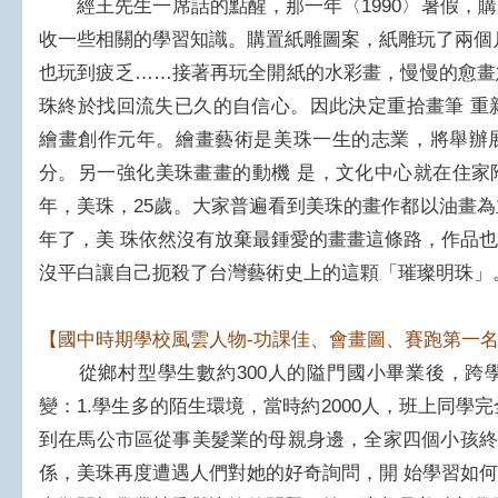
經王先生一席話的點醒，那一年〈1990〉暑假，購
收一些相關的學習知識。購置紙雕圖案，紙雕玩了兩個
也玩到疲乏……接著再玩全開紙的水彩畫，慢慢的愈畫
珠終於找回流失已久的自信心。因此決定重拾畫筆 重新
繪畫創作元年。繪畫藝術是美珠一生的志業，將舉辦
分。另一強化美珠畫畫的動機 是，文化中心就在住家
年，美珠，25歲。大家普遍看到美珠的畫作都以油畫為
年了，美 珠依然沒有放棄最鍾愛的畫畫這條路，作品
沒平白讓自己扼殺了台灣藝術史上的這顆「璀璨明珠」
【國中時期學校風雲人物-功課佳、會畫圖、賽跑第一
從鄉村型學生數約300人的隘門國小畢業後，跨
變：1.學生多的陌生環境，當時約2000人，班上同學完
到在馬公市區從事美髮業的母親身邊，全家四個小孩終
係，美珠再度遭遇人們對她的好奇詢問，開 始學習如