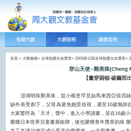
首頁 > 大觀服務> 全球熱愛生命獎章> 2009第12屆全球熱愛生命獎章>
穿山天使─鄭美珠(Cheng Me
【畫穿困頓‧破繭而
澎湖明珠鄭美珠，從小罹患罕見如馬來西亞張四妹的
缺外表受創下，父母為避免她受歧視，遲至10歲無師
大家驚呼為「天才」聲中，進入小學讀書，並在16歲
榮獲日本世界兒童畫展銀牌，後也榮獲青年獎章的殊 
半工半讀22歲完成公馬高中學業後，一方面畫畫，一方