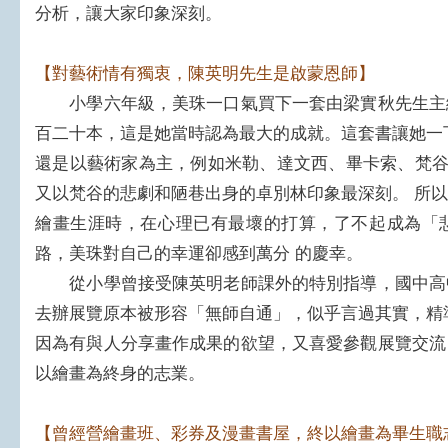
分析，讓大家印象深刻。
【對藝術情有獨衷，陳英明先生是啟蒙恩師】
小學六年級，美珠一口氣買下一套由梁實秋先生主
百二十本，這是她當時認為最大的成就。這套書讓她一
還是以藝術家為主，例如米勒、達文西、畢卡索、梵谷
又以梵谷的悲劇和陋巷出身的卓別林印象最深刻。 所
繪畫生涯時，在心理已有最壞的打算，了不起成為「
路，美珠對自己的幸運卻感到萬分 的慶幸。
從小學曾接受陳英明老師課外的特別指導，國中高
去辦展覽原本被形容「無師自通」，似乎言過其實，精
因為有與人分享畫作成果的欲望，又喜愛參觀展覽交流
以繪畫為終身的志業。
【曾經營繪畫班、彩券及漫畫書屋，終以繪畫為畢生職