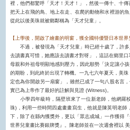
裡，他們都驚呼「天才！天才！」，然後一傳十、十傳
把天上在飛的鳥、地上在走、在爬的動物和水裡游的魚
從此以後美珠就被鄉鄰稱為「天才兒童」。
【上學後，開啟了繪畫的明窗，獲全國特優暨日本世界
不過，被發現為「天才兒童」時已經十歲了，許多
去讀書真可惜，她應該去讀書才對呀」，這話在鄉里口
母親和外祖母明顯地感到壓力，因此順勢「決定讓小孩
的期盼，到此終於出現了轉機。一九七六年夏天，美珠
定也為你開啟另一扇窗」，雖然已成了一句八股名言，
實已為上帝作了最好的註解與見證 (Witness)。
小學四年級時，隔壁班來了一位新老師，他網羅校
珠)，利用一些時間四處畫畫寫生，他就是陳英明老師
下，除了在縣內獲獎外，更以「眾志成城」一作獲得『
世界兒童畫比賽銀牌獎』。陳老師並在一次週會裡以 