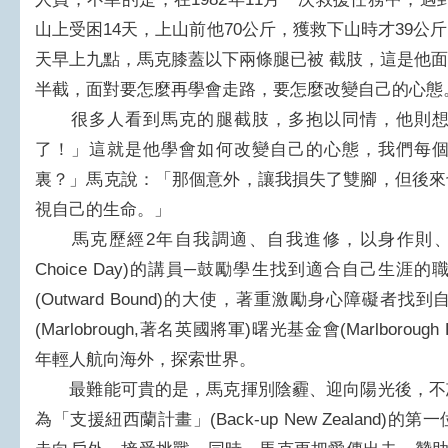
山上受困14天，上山前他70公斤，獲救下山時才39
天早上九點，馬克膝蓋以下兩條腿已被 截肢，這是他
半截，面對要怎麼再學會走路，要怎麼改變自己的心態
很多人看到馬克的腿截肢，多抱以同情，他則想
了！」這就是他學會如何改變自己的心態，我們每
裏？」馬克說：「那個意外，讓我損失了雙腳，但後來
視自己的生命。」
馬克歷經2年自我調適、自我進修，以身作則、重
Choice Day)的講員─鼓勵學生找到適合自己生
(Outward Bound)的大使，著重激勵身心障礙
(Marlobrough,著名英國將軍)曙光基金會(Marlborough Fi
年輕人航向海外，探索世界。
最難能可貴的是，馬克揮別陰霾、迎向陽光後，不
為「支援紐西蘭計畫」(Back-up New Zealand