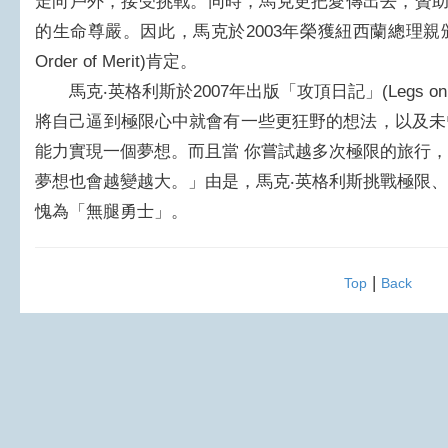
走向戶外，接受挑戰。同時，馬克更把愛傳出去，贊助
的生命尊嚴。因此，馬克於2003年榮獲紐西蘭總理親頒「紐
Order of Merit)肯定。
馬克‧英格利斯於2007年出版「攻頂日記」(Legs on 
將自己逼到極限心中就會有一些更狂野的想法，以及未
能力實現一個夢想。而且當 你嘗試越多次極限的旅行
夢想也會越變越大。」由是，馬克‧英格利斯挑戰極限
愧為「無腿勇士」。
|
Top
Back