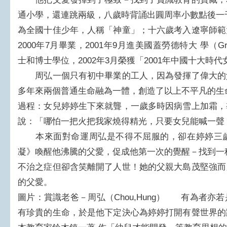
通小學，還連跳兩級，八歲時背誦出圓周率小數點後一
為全國十佳少年，人稱「神童」；十六歲考入遼寧師範
2000年7月畢業，2001年9月進美國蓋勞德特大 學（Gradu
士和博士學位，2002年3月榮獲「2001年中國十大時
周弘一個只有初中畢業的工人，因為發揮了偉大的
多年來兩個普通生命融為一體，創造了以上不平凡的生
過程：女兒婷婷生下來就聾，一歲多時因病雪上加霜，
說：「哪怕一把火把我家燒得精光，只要女兒能喊一聲 
本來面對命運周弘是不得不屈服的，卻在婷婷三歲
凝》喚醒他沸騰的父愛，促成他第一次的覺醒－找到一
不治之症但卻含笑離開了人世！她的父親大島茂堅強而
的父愛。
圖片：賞識老爸－周弘（Chou,Hung） 有為者
有珍貴的生命，於是他下定決心為婷婷打開有聲世界的