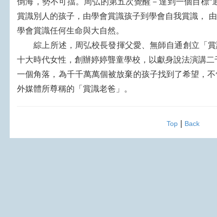
倒海，勢不可擋。周弘的第五次覺醒－達到一個目標“
賞識別人的孩子，由學會賞識孩子到學會自我賞識， 
學會賞識任何生命與大自然。
綜上所述，周弘校長發揮父愛、無師自通創立「賞
十大時代女性，創辦婷婷聾童學校，以獻身說法演講二
一個角落，為千千萬萬個被放棄的孩子找到了希望，不愧
外媒體所尊稱的「賞識老爸」。
|
Top
Back