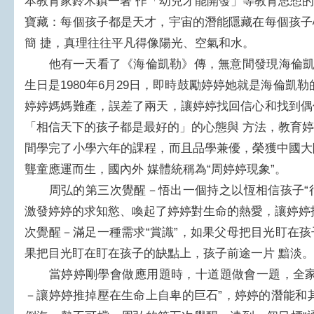
本教育家鈴木鎮一著 作「幼兒才能開發」等教育思想
寶藏：每個孩子都是天才，宇宙的潛能隱藏在每個孩子
簡 捷，真理往往平凡得像陽光、空氣和水。
他有一天看了《海倫凱勒》傳，無意間發現海倫凱勒的
生日是1980年6月29日，即時鼓勵婷婷她就是海倫凱
婷婷媽媽難產，誤差了兩天，讓婷婷找回信心和找到偶
「相信天下的孩子都是最好的」的心態與 方法，教育
間學完了小學六年的課程，而且品學兼優，榮獲中國大
聾童應運而生，國內外 媒體統稱為“周婷婷現象”。
周弘的第三次覺醒－悟出一個持之以恆相信孩子“行”
激發婷婷的求知慾、喚起了婷婷對生命的熱愛，讓婷婷
次覺醒－滿足一種需求“賞識”，如果父母把目光盯在
果把目光盯在盯在孩子的缺點上，孩子前途一片 黯淡。
當婷婷剛學會做應用題時，十道題做會一題，全家
－讓婷婷推掉壓在生命上自卑的巨石”，婷婷的潛能和