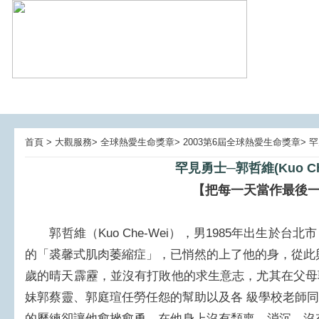
首頁 > 大觀服務> 全球熱愛生命獎章> 2003第6屆全球熱愛生命獎章> 
罕見勇士─郭哲維(Kuo Che
【把每一天當作最後
郭哲維（Kuo Che-Wei），男1985年出生於台
的「裘馨式肌肉萎縮症」，已悄然的上了他的身，從此
歲的晴天霹靂，並沒有打敗他的求生意志，尤其在父母
妹郭蔡靈、郭庭瑄任勞任怨的幫助以及各 級學校老師
的歷練卻讓他愈挫愈勇，在他身上沒有頹喪、消沉，沒