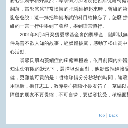
勝心強競爭格外激烈，導致衝力加速度把哲維從輪椅拋
翻落，當郭爸爸非常懊悔的把哲維抱起來時，哲維的第
慰爸爸說：這一摔把準備考試的科目給摔忘了，怎麼 
維的一言一行中學到了寬容，學到謹言慎行。
2001年8月4日榮獲愛馨基金會的獎學金，隨即以
件為善不欲人知的故事，經媒體披露，感動了松山高中
心活動。
裘馨氏肌肉萎縮症的痊癒率極差，依目前國內外醫
知生命有限的狀況下，選擇坦然面對，他斷然拒絕接受
健，更難能可貴的是：哲維珍惜分分秒秒的時間，隨著
用課餘，擔任志工，教導身心障礙小朋友笛子、草編以
障礙的朋友不要畏縮，不可自憐，要從容接受，積極面
|
Top
Back