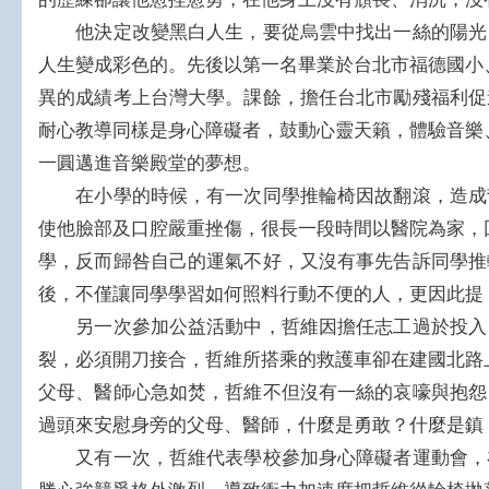
他決定改變黑白人生，要從烏雲中找出一絲的陽光
人生變成彩色的。先後以第一名畢業於台北市福德國小
異的成績考上台灣大學。課餘，擔任台北市勵殘福利促
耐心教導同樣是身心障礙者，鼓動心靈天籟，體驗音樂
一圓邁進音樂殿堂的夢想。
在小學的時候，有一次同學推輪椅因故翻滾，造成
使他臉部及口腔嚴重挫傷，很長一段時間以醫院為家，
學，反而歸咎自己的運氣不好，又沒有事先告訴同學推
後，不僅讓同學學習如何照料行動不便的人，更因此提
另一次參加公益活動中，哲維因擔任志工過於投入
裂，必須開刀接合，哲維所搭乘的救護車卻在建國北路
父母、醫師心急如焚，哲維不但沒有一絲的哀嚎與抱怨
過頭來安慰身旁的父母、醫師，什麼是勇敢？什麼是鎮
又有一次，哲維代表學校參加身心障礙者運動會，