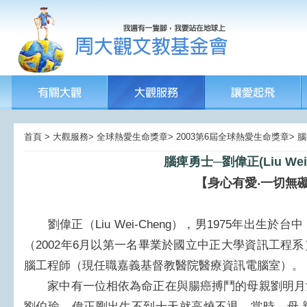
首頁 > 大觀服務> 全球熱愛生命獎章> 2003第6屆全球熱愛生命獎章> 
腦痺勇士─劉偉正(Liu Wei-
【身心有愛‧一切無
劉偉正（Liu Wei-Cheng），男1975年出生
（2002年6月以第一名畢業於國立中正大學資訊工程
腦工程師（現任職嘉義基督教醫院醫療資訊電腦室）。
家中有一位相依為命正在與腸癌搏鬥的母親劉明月
劉伯瑜。偉正剛出生不到十天就高燒不退，當時，母 