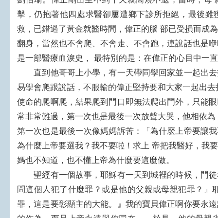
擊，仍抱著他四處求醫卻屢遭鄉下診所拒絕，最後雖
救，已錯過了黃金就醫時間，偉正的腦 部已受損而成
翻身，當然也不會爬、不會走、不會跑，連說話也是咿
是一部醫療血淚史， 最特別的是：在偉正的心目中一
直到他哥哥上小學，有一天帶同學回家並一起出去
易學會爬跟說話，不服輸的偉正堅持要和大家一起出去
使命的爬啊爬，結果爬到門口即無法爬出門外，只能眼
常非常難過，第一次也是最後一次放聲大哭，他相依為
第一次也是最後一次像媽媽訴苦：「為什麼上帝要讓我
為什麼上帝要選我？我不要啦！求上 帝把我醫好，我
媽也不知道，也不懂上帝為什麼要這麼做。
聖經有一個故事，耶穌有一天到城裡的時候，門徒
問這個人犯了什麼罪？或是他的父親或母親犯罪？』耶
罪，這是要彰顯主的大能。』我的寶貝偉正啊你要永遠