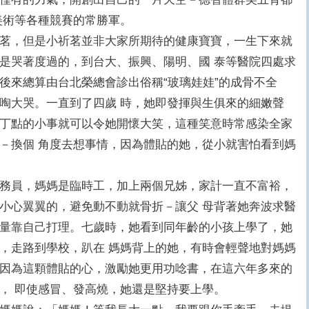
美術等各種競賽的常勝軍。
，但是小祈茗並非大家所期待的健康寶寶，一生下來就
是哭著度過的，到台大、振興、陽明、國 泰等醫院四處求
後來總算由台北榮總會診出俗稱“玻璃娃娃”的成骨不全
啕大哭。一直到了四歲 時，她即發揮與生俱來的細嫩聲
丁點的小事就可以令她開懷大笑，這種笑意時常感染全家
－換個 角度去想事情，因為體貼的她，從小就害怕看到媽
員，媽媽是臨時工，加上兩個兄姊，家計一直不富裕，
小心翼翼的，避免動不動就骨折－讓父 母背著她奔波求醫
量靠自己打理。七歲時，她看到同年齡的小孩上學了，她
，走路到學校，趴在 媽媽背上的她，有時會輕聲地對媽媽
因為這顆體貼的心，激勵她更用功唸書，在這六年多來的
， 即使感冒、發高燒，她還是堅持要上學。