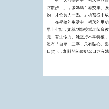
有一天放學途中，祈茗突然跟媽
防散步。」，張媽媽百感交集、強
物，才會長大一點。」祈茗從未
在學校的生活中，祈茗的用功，
早上七點，她就到學校幫老師寫教
亮、有生命力。她堅持不享特權，
沒有「自卑」二字，只有貼心、樂
日賀卡，相關的節慶紀念日亦有她