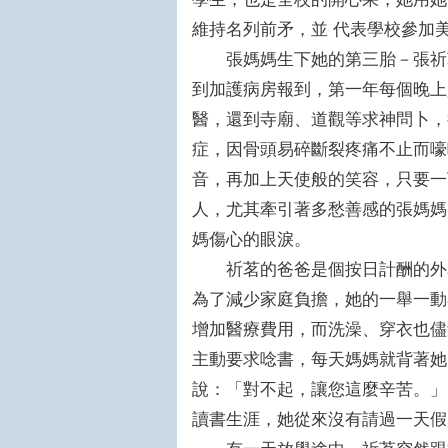
維持名列前矛，並 代表學校參加
張媽媽生下她的第三胎－張祈茗
到加護病房報到，第一年每個晚上
醫，還到寺廟、道觀等求神問卜，
症，因骨頭易碎斷裂疼痛不止而嚎
音，再加上天使般的笑容，只要一
人，尤其牽引著多愁善感的張媽媽
媽傷心的眼淚。
祈茗的爸爸是個按日計酬的外務
為了減少家庭負擔，她的一舉一動
增加醫療費用，而洗澡、穿衣也儘
主動要求唸書，每天媽媽就背著她
說：「對不起，讓您這麼辛苦。」
讀書生涯，她從來沒有請過一天假