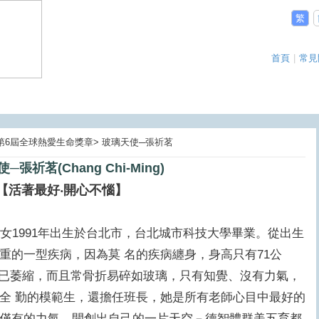
繁
首頁
|
常見
03第6屆全球熱愛生命獎章> 玻璃天使─張祈茗
─張祈茗(Chang Chi-Ming)
【活著最好‧開心不惱】
g），女1991年出生於台北市，台北城市科技大學畢業。從出生
重的一型疾病，因為莫 名的疾病纏身，身高只有71公
手早已萎縮，而且常骨折易碎如玻璃，只有知覺、沒有力氣，
全 勤的模範生，還擔任班長，她是所有老師心目中最好的
僅有的力氣，開創出自己的一片天空－德智體群美五育都