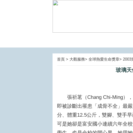
首頁 > 大觀服務> 全球熱愛生命獎章> 20
玻璃天使
張祈茗（Chang Chi-Min
即被診斷出罹患「成骨不全」最嚴
分、體重12.5公斤，雙腳、雙
可是她卻是富安國小連續六年全校
學生，也是全校的開心果，她用她