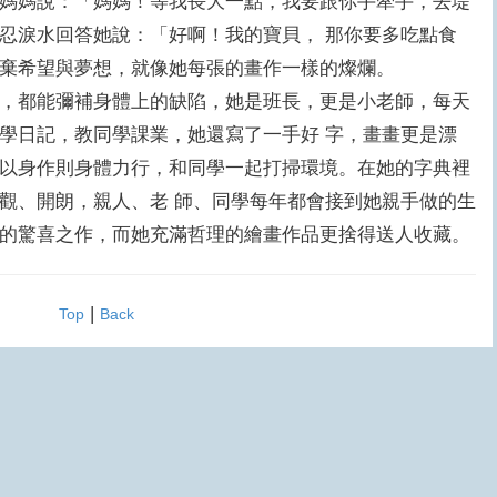
媽說：「媽媽！等我長大一點，我要跟你手牽手，去堤
忍淚水回答她說：「好啊！我的寶貝， 那你要多吃點食
放棄希望與夢想，就像她每張的畫作一樣的燦爛。
都能彌補身體上的缺陷，她是班長，更是小老師，每天
學日記，教同學課業，她還寫了一手好 字，畫畫更是漂
以身作則身體力行，和同學一起打掃環境。在她的字典裡
觀、開朗，親人、老 師、同學每年都會接到她親手做的生
的驚喜之作，而她充滿哲理的繪畫作品更捨得送人收藏。
|
Top
Back