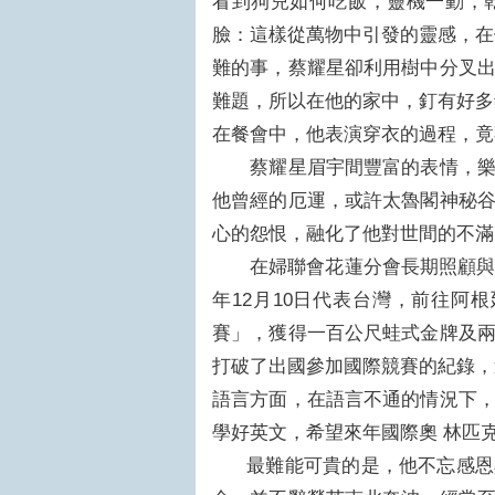
看到狗兒如何吃飯，靈機一動，
臉：這樣從萬物中引發的靈感，在
難的事，蔡耀星卻利用樹中分叉
難題，所以在他的家中，釘有好多
在餐會中，他表演穿衣的過程，
蔡耀星眉宇間豐富的表情，樂觀
他曾經的厄運，或許太魯閣神秘
心的怨恨，融化了他對世間的不
在婦聯會花蓮分會長期照顧與國
年12月10日代表台灣，前往阿
賽」，獲得一百公尺蛙式金牌及
打破了出國參加國際競賽的紀錄，
語言方面，在語言不通的情況下
學好英文，希望來年國際奧 林匹
最難能可貴的是，他不忘感恩與