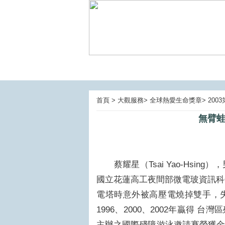
首頁 > 大觀服務> 全球熱愛生命獎章> 20
無臂蛙王
蔡耀星（Tsai Yao-Hsin
國立花蓮高工夜間部微電玻資訊科
電塔時意外被高壓電燒掉雙手，
1996、2000、2002年贏得
主辦之國際殘障游泳邀請賽榮獲金