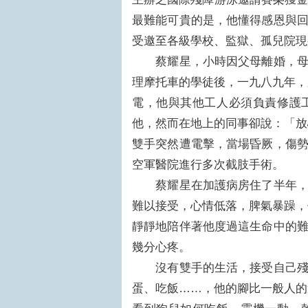
最難能可貴的是，他懂得感恩與
受邀至各級學校、監獄、孤兒院
蔡耀星，小時因父母離婚，母親
理摩托車的學徒後，一九八九年，
電，他與其他工人必須負責修護
他，然而在地上的同事卻說：「放
雙手突然遭電擊，當場昏厥，傷
空軍醫院進行多次截肢手術。
蔡耀星在加護病房住了半年，再
難以接受，心情低落，脾氣暴躁，
靜靜地陪伴著他度過這生命中的
幾分心疼。
沒有雙手的生活，接受自己殘障
蛋、吃飯……，他的腳比一般人的