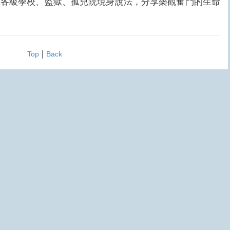
至各級學校、監獄、孤兒院現身說法，分享樂觀奮鬥的生命
|
Top
Back