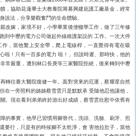
回饋，協助花蓮畢士大教養院籌募興建庇護工廠基金，經常
現身說法，分享樂觀奮鬥的生命體驗。
改嫁，家境不好，小學畢業後便輟學工作，做了三年修
跑到中壢的電力公司做起外線維護架設的 工作。一次大停
工作，當他繫上安全帶，爬上電線桿，一直覺得有電在吸
心啦！只有一百多的電力 啦！」但說時遲、那時快，他的
勢非常嚴重，遭到林口長庚等三家醫院拒絕，後來轉到中壢
轉往臺大醫院復健一年。面對突來的厄運，蔡耀星自然
但在一旁照料的姊姊蔡雪雲只是默默承 受隨他忍他讓他，
難關。現在看到弟弟終於游出好成績，蔡雪雲欣慰中依舊有
的事實，他早已習慣用腳替代，洗頭、洗臉、刷牙、煎
還要行，只是有的時候腳不太乾淨，會 害他拉肚子，當他