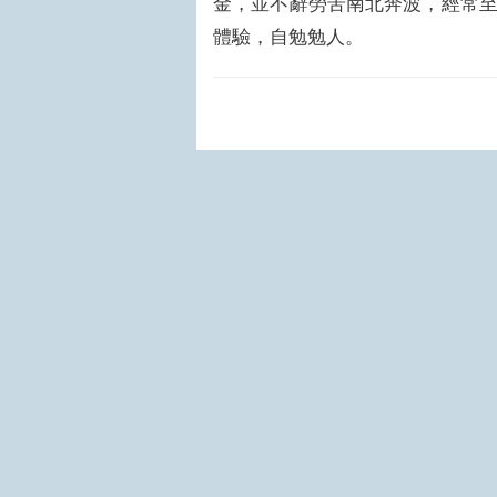
金，並不辭勞苦南北奔波，經常
體驗，自勉勉人。