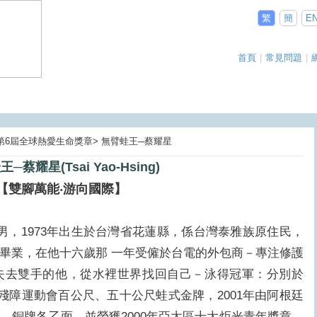
繁
簡
E
首頁
|
常見問題
|
03第6屆全球熱愛生命獎章> 無臂蛙王─蔡耀星
─蔡耀星(Tsai Yao-Hsing)
【雙腳萬能‧游向國際】
g），男，1973年出生於台灣省花蓮縣，係台灣泰雅族原住民，
畢業，在他十六歲那 一年受僱於台電的外包商－專注修護
失去雙手的他，從水裡世界找回自己－泳得冠軍：分別於
 台灣區殘障運動會百公尺、五十公尺蛙式金牌，2001年由阿根廷
、銅牌各乙面，並榮獲2000年亞太區十大炬光青年獎章。