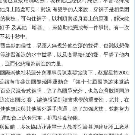
乾脆也直接用嘴吃飯，現在他已經技巧純熟，不會吃得滿
他身上隨處可見！對沒 有雙手的人來說，穿褲子是相當困
出的樹枝，可勾住褲子，以利順勢起身套上的原理，解決此
釘子 及其他「暗器」，來協助他完成每一件事情。有一次
竟不花十秒中。
幽默的個性，易讓人無視於他空蕩的雙臂，也難以想像
谷等練習游泳的水中世界，以及各界給他的愛，平靜了他內
滿，進而化悲痛為前進的力量。
際崇他社花蓮分會理事長陳素嬰協助下，蔡耀星於2001
根廷銀海市參加國際殘障運動會 「第十七屆國際游泳邀請
兩百公尺混合式銅牌，除了為國爭光外，也為台灣肢障同胞
這次出國比 賽，讓他感受到讀書求學的重要性，尤其，在
，使他無法與其他國外選手溝通，除了加強泳技，並將努力
克運動會上泳奪冠軍，挑戰生命極限。
回饋，多次協助花蓮畢士大教養院籌募興建庇護工廠基