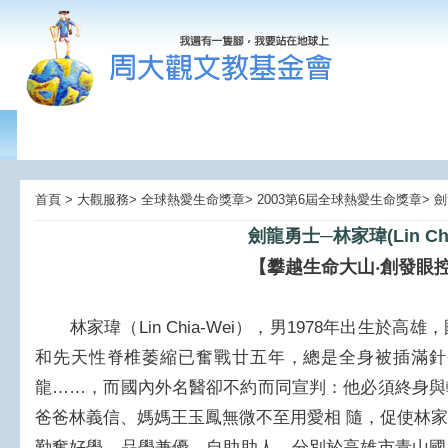
首頁 > 大觀服務> 全球熱愛生命獎章> 2003第6屆全球熱愛生命獎章> 
劍龍勇士─林家瑋(Lin Chi
【攀越生命大山‧創發眼
林家瑋（Lin Chia-Wei），男1978年出生於
和先天性脊椎萎縮已奮戰廿五年，總是全身被插滿針
龍……，而國內外名醫卻不約而同宣判：他必須終身與
爸爸林義信、媽媽王玉鳳無微不至用愛相 隨，促使林
勤奮好學，品學兼優，自助助人，分別於高雄市青山國