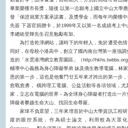
畢業榮獲市長獎，隨後 以第一志願考上國立中山大學
發「保證就業方案承諾書」及獎學金，而每年均榮獲中
先簽 下器官捐贈卡，於1999年又以第一名成績考上
李總統登輝先生召見勉勵有加。
為打造乾淨網站，讓時下的年輕人，免於遭受色情
同好，在母校小港高中，創立了國內南台灣第一座強調
造的「水雲港灣網立教育園區」（http://hkhs.twbb
輔導中心義務為身心障礙學弟 妹及僑生教導電腦，林
恩的第一步，這也是他奮鬥廿五年來才跨出的第一步，
愈戰愈勇， 橫跨理工電腦、公益活動等各項領域，尤
家，立志在電腦的世界－為全球身心障礙者打造出一片
障礙者攀越生命大山、找回生命尊嚴。
家瑋不負眾望，三年來埋首於中山大學資訊工程研
蹤的眼控系統」作為碩士論文，利用較為大眾化的電子設備 