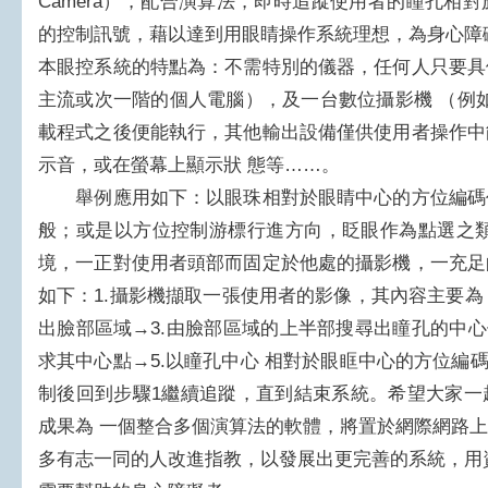
Camera），配合演算法，即時追蹤使用者的瞳孔相
的控制訊號，藉以達到用眼睛操作系統理想，為身心障
本眼控系統的特點為：不需特別的儀器，任何人只要具
主流或次一階的個人電腦），及一台數位攝影機 （例如
載程式之後便能執行，其他輸出設備僅供使用者操作中
示音，或在螢幕上顯示狀 態等……。
舉例應用如下：以眼珠相對於眼睛中心的方位編碼
般；或是以方位控制游標行進方向，眨眼作為點選之類
境，一正對使用者頭部而固定於他處的攝影機，一充足
如下：1.攝影機擷取一張使用者的影像，其內容主要為
出臉部區域→3.由臉部區域的上半部搜尋出瞳孔的中心
求其中心點→5.以瞳孔中心 相對於眼眶中心的方位編
制後回到步驟1繼續追蹤，直到結束系統。希望大家一
成果為 一個整合多個演算法的軟體，將置於網際網路
多有志一同的人改進指教，以發展出更完善的系統，用