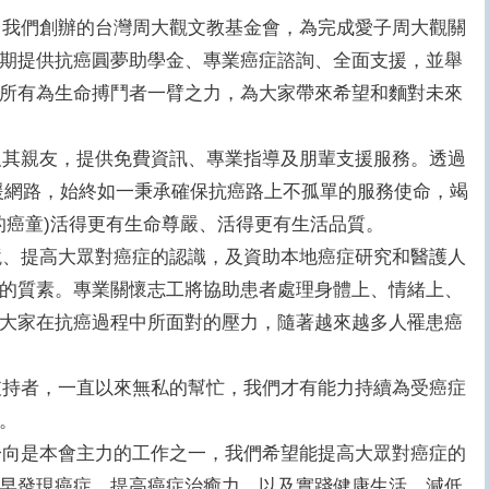
我們創辦的台灣周大觀文教基金會，為完成愛子周大觀關
期提供抗癌圓夢助學金、專業癌症諮詢、全面支援，並舉
所有為生命搏鬥者一臂之力，為大家帶來希望和麵對未來
其親友，提供免費資訊、專業指導及朋輩支援服務。透過
援網路，始終如一秉承確保抗癌路上不孤單的服務使命，竭
的癌童)活得更有生命尊嚴、活得更有生活品質。
、提高大眾對癌症的認識，及資助本地癌症研究和醫護人
的質素。專業關懷志工將協助患者處理身體上、情緒上、
大家在抗癌過程中所面對的壓力，隨著越來越多人罹患癌
持者，一直以來無私的幫忙，我們才有能力持續為受癌症
。
向是本會主力的工作之一，我們希望能提高大眾對癌症的
早發現癌症，提高癌症治癒力，以及實踐健康生活、減低