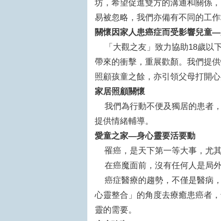
坊，希望促進雙方的溝通和關係，
易被忽略，我們亦備有不同的工作
關懷因家人患癌症而受影響兒童—
「大觀之友」致力協助18歲以
帶來的衝擊，重展歡顏。我們提供
照顧孩童之餘，亦引領父母打開心
家居照顧關懷
我們為行動不便及獨居的患者，
提供情緒輔導。
愛童之家—身心靈要活要動
罹癌，是天下第一等大事，尤其
在癌魔面前，沒有任何人是局外
癌症醫療的趨勢，不僅是醫病，
心靈整合」的角度去療癒患癌者，
靈的需要。