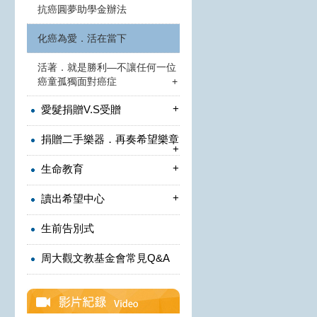
抗癌圓夢助學金辦法
化癌為愛．活在當下
活著．就是勝利—不讓任何一位
癌童孤獨面對癌症
+
+
愛髮捐贈V.S受贈
捐贈二手樂器．再奏希望樂章
+
+
生命教育
+
讀出希望中心
生前告別式
周大觀文教基金會常見Q&A