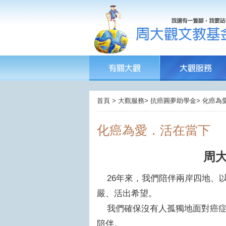
首頁 > 大觀服務> 抗癌圓夢助學金> 化癌
化癌為愛．活在當下
周
26年來，我們陪伴兩岸四地、以
嚴、活出希望。
我們確保沒有人孤獨地面對癌症
陪伴。