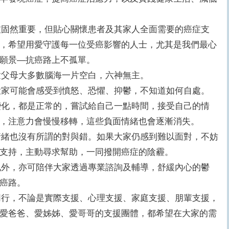
固然重要，但貼心關懷患者及其家人全面需要的癌症支
，希望用愛守護每一位受癌影響的人士，尤其是我們最心
願景—抗癌路上不孤單。
父母大多數腦海一片空白，六神無主。
家可能會感受到憤怒、恐懼、抑鬱，不知道如何自處。
化，都是正常的，嘗試給自己一點時間，接受自己的情
，注意力會慢慢移轉，這些負面情緒也會逐漸消失。
緒也沒有所謂的對與錯。如果大家仍感到難以面對，不妨
支持，主動尋求幫助，一同撥開癌症的陰霾。
外，亦可陪伴大家透過專業諮詢及輔導，舒緩內心的鬱
癌路。
行，不論是實際支援、心理支援、家庭支援、朋輩支援，
愛爸爸、愛姊姊、愛哥哥的支援團體，都希望在大家的需