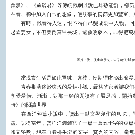
竄漢》、《孟麗君》等傳統戲劇雖說已耳熟能詳，卻仍
在看、聽中加入自己的想像，使故事的情節更加豐富、
有時，戲看得入迷，恨不得自己變成劇中人物。回
起孟姜女，不但哭倒萬里長城，還竄改劇本，非得把萬
圖片：愛，使生命發光－宋芳綺沉迷於
當現實生活是如此單純、素樸，便期望虛擬出浪漫
青春期著迷於瓊瑤的愛情小說，嚴格的家教讓我們
享受愛情。漸漸，對那一類的閱讀有了饜足感，開始
時》的閱讀世界。
在西洋短篇小說中，讀出一點文學創作的興味，開
靈。記得當年，曾洋洋灑灑寫了一篇一萬五千字的短篇
報文學獎，現在再看那生澀的文字、貧乏的內容、毫無