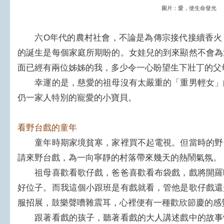
圖片：愛，使生命發光
六O年代的農村社會，不論是為傳宗接代接續香火
的誕生是每個家庭所期盼的。女娃兒的到來顯然不會為
面已經有兩位姊姊的我，多少令一心盼望生下壯丁的父
幸運的是，慈愛的祖母沒有太嚴重的「重男輕女」
仍一家人特別的寵愛的小寶貝。
看野台戲的童年
童年時期家境貧寒，家裡買不起電視。但當時的野
請來野台戲，為一向寧靜的村落帶來幾天的熱鬧氣氛。
祖母喜歡看歌仔戲，爸爸喜歡看布袋戲，戲將開羅
好位子。而我這個小跟班是有戲就看，管他是歌仔戲還
服招展，鼓樂聲嘈雜震耳，心裡便有一種歡欣節慶的感
跟著看戲的孩子，聽著看戲的大人講述戲中的故事