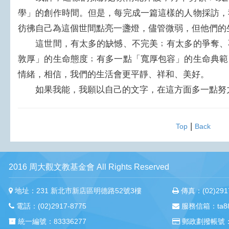
學」的創作時間。但是，每完成一篇這樣的人物採訪，
彷彿自己為這個世間點亮一盞燈，儘管微弱，但他們的
這世間，有太多的缺憾、不完美﹔有太多的爭奪、
敦厚」的生命態度﹔有多一點「寬厚包容」的生命典範
情緒，相信，我們的生活會更平靜、祥和、美好。
如果我能，我願以自己的文字，在這方面多一點努
|
Top
Back
2016 周大觀文教基金會 All Rights Reserved
地址：231 新北市新店區明德路52號3樓
傳真：(02)2917
電話：(02)2917-8775
服務信箱：ta88m
統一編號：83336277
郵政劃撥帳號：