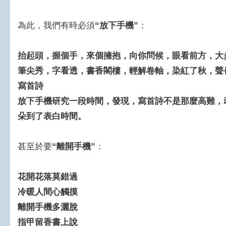
為此，我們有時必須
“放下手機”
：
抬起頭，握個手，來個擁抱，向你問候，眼看前方，大
筆尖秀，字看透，書香閣樓，輕解卷軸，染紅了秋，聲
寫首詩
放下手機研究一段時間，發現，寫首詩不是那麼高難，
朵到了表白時間。
甚至於要
“離開手機”
：
花開花落莫錯過
冷暖人間心觸摸
離開手機多灑脫
指甲留香書上說