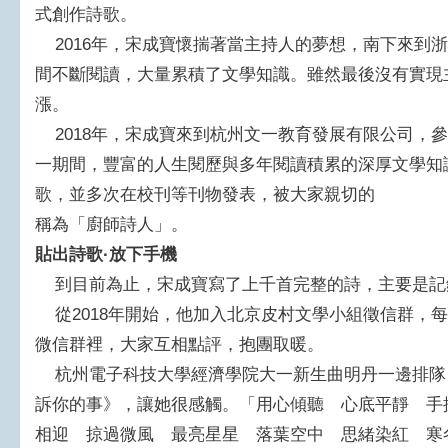
式創作詩歌。
2016年，宋成寶懷揣著當主持人的夢想，南下來到
間不斷閱讀，大量累積了文學知識。雖然最後沒有實現
漲。
2018年，宋成寶來到杭州文一教育發展有限公司，
一期間，豐富的人生閱歷與多年閱讀積累的深厚文學知
歌，並多次在校刊等刊物發表，被大家親切的
稱為「廚師詩人」。
貼出詩歌·放下手機
到目前為止，宋成寶寫了上千首完整的詩，主要是記
從2018年開始，他加入北京皮村文學小組徵信群，
微信群裡，大家互相點評，抱團取暖。
杭州電子科技大學經濟學院大一新生曲明丹一邊排隊
訴你的事》，讓她很感觸。「用心傾聽 心底平靜 手
相迎 掠過微風 最亮星星 落葉空中 思緒染紅 寒