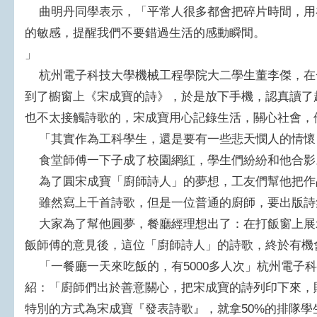
曲明丹同學表示，「平常人很多都會把碎片時間，用
的敏感，提醒我們不要錯過生活的感動瞬間。
」
杭州電子科技大學機械工程學院大二學生董李傑，在
到了櫥窗上《宋成寶的詩》，於是放下手機，認真讀了
也不太接觸詩歌的，宋成寶用心記錄生活，關心社會，
「其實作為工科學生，還是要有一些悲天憫人的情懷
食堂師傅一下子成了校園網紅，學生們紛紛和他合影
為了圓宋成寶「廚師詩人」的夢想，工友們幫他把作
雖然寫上千首詩歌，但是一位普通的廚師，要出版詩
大家為了幫他圓夢，餐廳經理想出了：在打飯窗上展示
飯師傅的意見後，這位「廚師詩人」的詩歌，終於有機
「一餐廳一天來吃飯的，有5000多人次」杭州電子
紹：「廚師們出於善意關心，把宋成寶的詩列印下來，
特別的方式為宋成寶『發表詩歌』，就拿50%的排隊