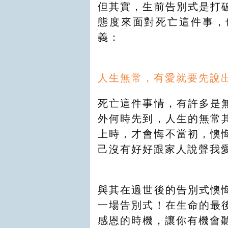
但其實，生前告別式是打
態度來面對死亡這件事，
義：
人生無常，有愛就要先說
死亡這件事情，有許多是
外何時先到，人生的無常
上時，才會悔不當初，懊
己沒有好好跟家人說聲我
與其在過世後的告別式懊
一場告別式！在生命的最
感恩的時機，讓你有機會