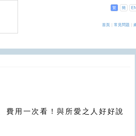
繁
簡
E
首頁
|
常見問題
|
、費用一次看！與所愛之人好好說