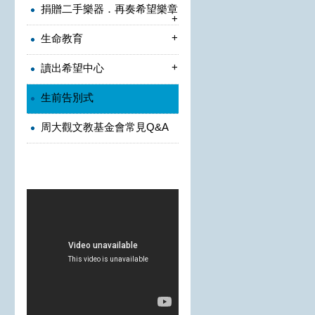
捐贈二手樂器．再奏希望樂章
+
+
生命教育
+
讀出希望中心
生前告別式
周大觀文教基金會常見Q&A