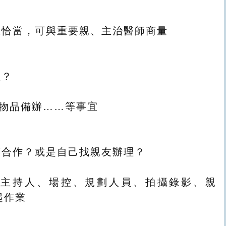
間
握恰當，可與重要親、主治醫師商量
裡？
/物品備辦……等事宜
商合作？或是自己找親友辦理？
？
（主持人、場控、規劃人員、拍攝錄影、親
起作業