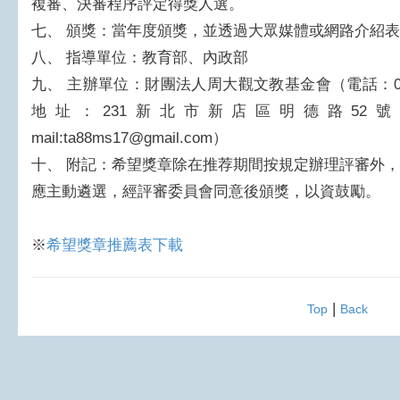
複審、決審程序評定得獎人選。
七、
頒獎：當年度頒獎，並透過大眾媒體或網路介紹表
八、
指導單位：教育部、內政部
九、
主辦單位：財團法人周大觀文教基金會（電話：02-291
地址：231新北市新店區明德路52號3樓、http:
mail:ta88ms17@gmail.com）
十、
附記：希望獎章除在推荐期間按規定辦理評審外，
應主動遴選，經評審委員會同意後頒獎，以資鼓勵。
※
希望獎章推薦表下載
|
Top
Back