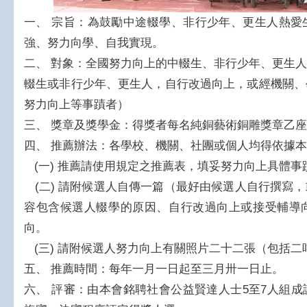
一、
宗旨：為鼓勵中途輟學、非行少年、更生人熱愛
強、努力向學、自我實現。
二、
對象：全國努力向上的中輟生、非行少年、更生人
輟生或非行少年、更生人，自行改過向上，或經機關、
努力向上等事蹟者）
三、
獎章及獎學金：得獎者每名純銅藝術銅雕獎章乙座
四、
推薦辦法：各學校、機關、社團或個人均得依據本
(一)
推薦請使用規定之推薦表，填妥努力向上具體事
(二)
請附候選人自傳一篇（最好由候選人自行撰寫，
容包含候選人輟學的原因、自行改過向上或接受輔導
向。
(三)
請附候選人努力向上有關照片二十二張（包括二吋
五、
推薦時間：每年一月一日起至三月卅一日止。
六、
評審：由本會銘聘社會公益賢達人士5至7人組