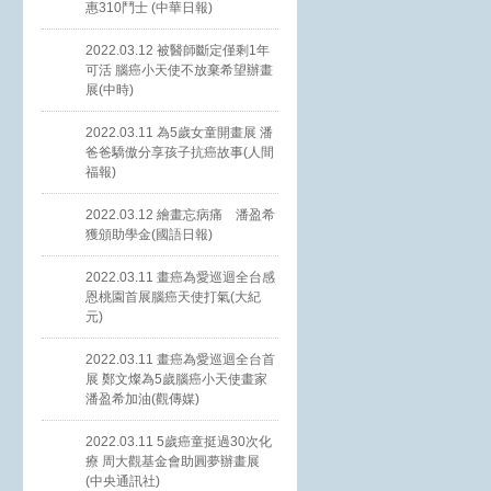
惠310鬥士 (中華日報)
2022.03.12 被醫師斷定僅剩1年
可活 腦癌小天使不放棄希望辦畫
展(中時)
2022.03.11 為5歲女童開畫展 潘
爸爸驕傲分享孩子抗癌故事(人間
福報)
2022.03.12 繪畫忘病痛 潘盈希
獲頒助學金(國語日報)
2022.03.11 畫癌為愛巡迴全台感
恩桃園首展腦癌天使打氣(大紀
元)
2022.03.11 畫癌為愛巡迴全台首
展 鄭文燦為5歲腦癌小天使畫家
潘盈希加油(觀傳媒)
2022.03.11 5歲癌童挺過30次化
療 周大觀基金會助圓夢辦畫展
(中央通訊社)