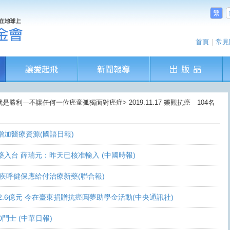
繁
首頁
|
常見
是勝利—不讓任何一位癌童孤獨面對癌症> 2019.11.17 樂觀抗癌 104名
盼增加醫療資源(國語日報)
讓新藥入台 薛瑞元：昨天已核准輸入 (中國時報)
 家屬疾呼健保應給付治療新藥(聯合報)
義助逾2.6億元 今在臺東捐贈抗癌圓夢助學金活動(中央通訊社)
0鬥士 (中華日報)