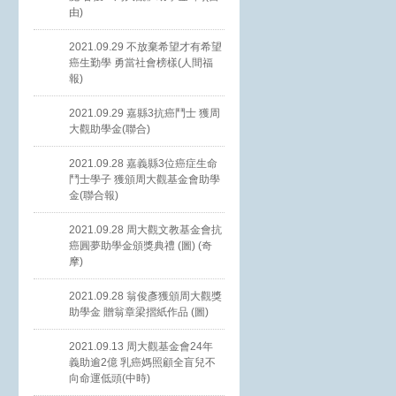
由)
2021.09.29 不放棄希望才有希望
癌生勤學 勇當社會榜樣(人間福
報)
2021.09.29 嘉縣3抗癌鬥士 獲周
大觀助學金(聯合)
2021.09.28 嘉義縣3位癌症生命
鬥士學子 獲頒周大觀基金會助學
金(聯合報)
2021.09.28 周大觀文教基金會抗
癌圓夢助學金頒獎典禮 (圖) (奇
摩)
2021.09.28 翁俊彥獲頒周大觀獎
助學金 贈翁章梁摺紙作品 (圖)
2021.09.13 周大觀基金會24年
義助逾2億 乳癌媽照顧全盲兒不
向命運低頭(中時)