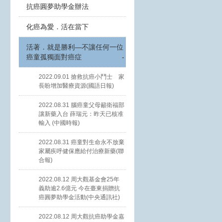
抗癌圓夢助學金辦法
化癌為愛．活在當下
活著．就是勝利—不讓任何一位
癌童孤獨面對癌症
-
2022.09.01 搶救抗癌小鬥士 家
長盼增加醫療資源(國語日報)
2022.08.31 腦癌童父母籲衛福部
讓新藥入台 薛瑞元：昨天已核准
輸入 (中國時報)
2022.08.31 癌童對生命永不放棄
家屬疾呼健保應給付治療新藥(聯
合報)
2022.08.12 周大觀基金會25年
義助逾2.6億元 今在臺東捐贈抗
癌圓夢助學金活動(中央通訊社)
2022.08.12 周大觀抗癌助學金嘉