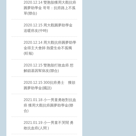
2020.12.14 雙胞胎獲周大觀抗癌
圓夢助學金 哥哥：抗癌路上不孤
單(聯合)
2020.12.15 周大觀圓夢助學金
送暖癌友(中時)
2020.12.14 周大觀抗癌圓夢助學
金得主大會師 熱愛生命不孤獨
(旺報)
2020.12.15 雙胞胎打敗血癌 想
解鎖基因幫病友(聯合)
2020.12.15 300抗癌勇士 獲頒
圓夢助學金(國語)
2021.01.18 小一男童勇敢對抗血
癌 獲周大觀抗癌圓夢助學金(聯
合)
2021.01.19 小一男童不哭鬧 勇
敢抗血癌(人間 )