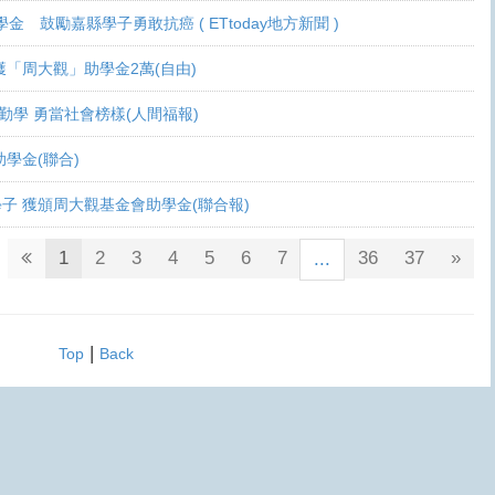
學金 鼓勵嘉縣學子勇敢抗癌 ( ETtoday地方新聞 )
 各獲「周大觀」助學金2萬(自由)
癌生勤學 勇當社會榜樣(人間福報)
觀助學金(聯合)
鬥士學子 獲頒周大觀基金會助學金(聯合報)
1
2
3
4
5
6
7
36
37
»
...
|
Top
Back