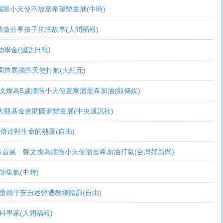
活 腦癌小天使不放棄希望辦畫展(中時)
爸爸驕傲分享孩子抗癌故事(人間福報)
頒助學金(國語日報)
恩桃園首展腦癌天使打氣(大紀元)
展 鄭文燦為5歲腦癌小天使畫家潘盈希加油(觀傳媒)
療 周大觀基金會助圓夢辦畫展(中央通訊社)
畫作傳達對生命的熱愛(自由)
恩生命首展 鄭文燦為腦癌小天使潘盈希加油打氣(台灣好新聞)
會師集氣(中時)
金 癌童賴平安自述曾遭教練體罰(自由)
當科學家(人間福報)