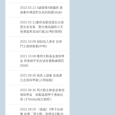
2022.03.11 5歲童罹4期腦癌 透
過畫作傳達對生命的熱愛(自由)
2022.03.11畫癌為愛巡迴全台感
恩生命首展 鄭文燦為腦癌小天
使潘盈希加油打氣(台灣好新聞)
2021.10.09 捐款陷入寒冬 抗癌
鬥士會師集氣(中時)
2021.10.08 獲周大觀基金會助學
金 癌童賴平安自述曾遭教練體罰
(自由)
2021.09.30 病床上讀書 翁俊彥
立志當科學家(人間福報)
2021.09.30 周大觀文教基金會頒
發助學金 鼓勵嘉縣學子勇敢抗
癌 ( ETtoday地方新聞 )
2021.09.29 《嘉義》3學子抗病
魔 各獲「周大觀」助學金2萬(自