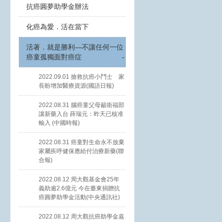
抗癌圓夢助學金辦法
化癌為愛．活在當下
活著．就是勝利—不讓任何一位
癌童孤獨面對癌症
-
2022.09.01 搶救抗癌小鬥士 家
長盼增加醫療資源(國語日報)
2022.08.31 腦癌童父母籲衛福部
讓新藥入台 薛瑞元：昨天已核准
輸入 (中國時報)
2022.08.31 癌童對生命永不放棄
家屬疾呼健保應給付治療新藥(聯
合報)
2022.08.12 周大觀基金會25年
義助逾2.6億元 今在臺東捐贈抗
癌圓夢助學金活動(中央通訊社)
2022.08.12 周大觀抗癌助學金嘉