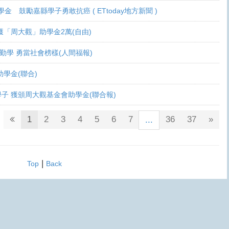
學金 鼓勵嘉縣學子勇敢抗癌 ( ETtoday地方新聞 )
 各獲「周大觀」助學金2萬(自由)
癌生勤學 勇當社會榜樣(人間福報)
觀助學金(聯合)
鬥士學子 獲頒周大觀基金會助學金(聯合報)
1
2
3
4
5
6
7
36
37
»
...
|
Top
Back