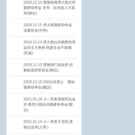
2020.12.14 雙胞胎獲周大觀抗癌
圓夢助學金 哥哥：抗癌路上不孤
單(聯合)
2020.12.15 周大觀圓夢助學金
送暖癌友(中時)
2020.12.14 周大觀抗癌圓夢助學
金得主大會師 熱愛生命不孤獨
(旺報)
2020.12.15 雙胞胎打敗血癌 想
解鎖基因幫病友(聯合)
2020.12.15 300抗癌勇士 獲頒
圓夢助學金(國語)
2021.01.18 小一男童勇敢對抗血
癌 獲周大觀抗癌圓夢助學金(聯
合)
2021.01.19 小一男童不哭鬧 勇
敢抗血癌(人間 )