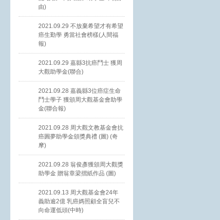
由)
2021.09.29 不放棄希望才有希望
癌生勤學 勇當社會榜樣(人間福
報)
2021.09.29 嘉縣3抗癌鬥士 獲周
大觀助學金(聯合)
2021.09.28 嘉義縣3位癌症生命
鬥士學子 獲頒周大觀基金會助學
金(聯合報)
2021.09.28 周大觀文教基金會抗
癌圓夢助學金頒獎典禮 (圖) (奇
摩)
2021.09.28 翁俊彥獲頒周大觀獎
助學金 贈翁章梁摺紙作品 (圖)
2021.09.13 周大觀基金會24年
義助逾2億 乳癌媽照顧全盲兒不
向命運低頭(中時)