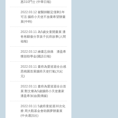
惠310鬥士 (中華日報)
2022.03.12 被醫師斷定僅剩1年
可活 腦癌小天使不放棄希望辦畫
展(中時)
2022.03.11 為5歲女童開畫展 潘
爸爸驕傲分享孩子抗癌故事(人間
福報)
2022.03.12 繪畫忘病痛 潘盈希
獲頒助學金(國語日報)
2022.03.11 畫癌為愛巡迴全台感
恩桃園首展腦癌天使打氣(大紀
元)
2022.03.11 畫癌為愛巡迴全台首
展 鄭文燦為5歲腦癌小天使畫家
潘盈希加油(觀傳媒)
2022.03.11 5歲癌童挺過30次化
療 周大觀基金會助圓夢辦畫展
(中央通訊社)