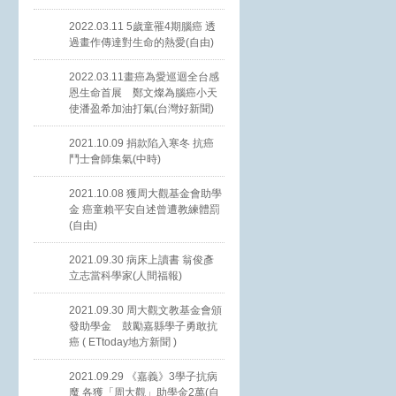
2022.03.11 5歲童罹4期腦癌 透
過畫作傳達對生命的熱愛(自由)
2022.03.11畫癌為愛巡迴全台感
恩生命首展 鄭文燦為腦癌小天
使潘盈希加油打氣(台灣好新聞)
2021.10.09 捐款陷入寒冬 抗癌
鬥士會師集氣(中時)
2021.10.08 獲周大觀基金會助學
金 癌童賴平安自述曾遭教練體罰
(自由)
2021.09.30 病床上讀書 翁俊彥
立志當科學家(人間福報)
2021.09.30 周大觀文教基金會頒
發助學金 鼓勵嘉縣學子勇敢抗
癌 ( ETtoday地方新聞 )
2021.09.29 《嘉義》3學子抗病
魔 各獲「周大觀」助學金2萬(自