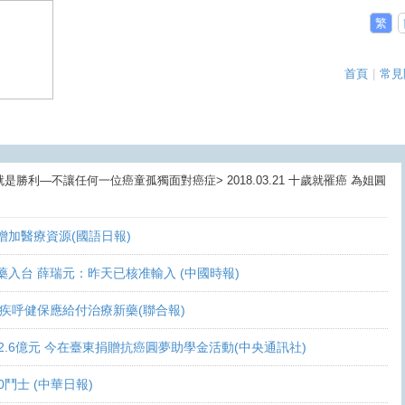
繁
首頁
|
常見
就是勝利—不讓任何一位癌童孤獨面對癌症> 2018.03.21 十歲就罹癌 為姐圓
盼增加醫療資源(國語日報)
讓新藥入台 薛瑞元：昨天已核准輸入 (中國時報)
 家屬疾呼健保應給付治療新藥(聯合報)
義助逾2.6億元 今在臺東捐贈抗癌圓夢助學金活動(中央通訊社)
10鬥士 (中華日報)