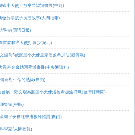
可活 腦癌小天使不放棄希望辦畫展(中時)
爸爸驕傲分享孩子抗癌故事(人間福報)
頒助學金(國語日報)
恩桃園首展腦癌天使打氣(大紀元)
展 鄭文燦為5歲腦癌小天使畫家潘盈希加油(觀傳媒)
療 周大觀基金會助圓夢辦畫展(中央通訊社)
過畫作傳達對生命的熱愛(自由)
恩生命首展 鄭文燦為腦癌小天使潘盈希加油打氣(台灣好新聞)
會師集氣(中時)
金 癌童賴平安自述曾遭教練體罰(自由)
志當科學家(人間福報)