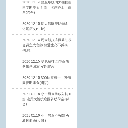
2020.12.14 雙胞胎獲周大觀抗癌
圓夢助學金 哥哥：抗癌路上不孤
單(聯合)
2020.12.15 周大觀圓夢助學金
送暖癌友(中時)
2020.12.14 周大觀抗癌圓夢助學
金得主大會師 熱愛生命不孤獨
(旺報)
2020.12.15 雙胞胎打敗血癌 想
解鎖基因幫病友(聯合)
2020.12.15 300抗癌勇士 獲頒
圓夢助學金(國語)
2021.01.18 小一男童勇敢對抗血
癌 獲周大觀抗癌圓夢助學金(聯
合)
2021.01.19 小一男童不哭鬧 勇
敢抗血癌(人間 )