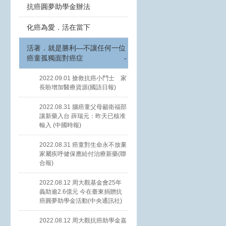
抗癌圓夢助學金辦法
化癌為愛．活在當下
活著．就是勝利—不讓任何一位
癌童孤獨面對癌症
-
2022.09.01 搶救抗癌小鬥士 家
長盼增加醫療資源(國語日報)
2022.08.31 腦癌童父母籲衛福部
讓新藥入台 薛瑞元：昨天已核准
輸入 (中國時報)
2022.08.31 癌童對生命永不放棄
家屬疾呼健保應給付治療新藥(聯
合報)
2022.08.12 周大觀基金會25年
義助逾2.6億元 今在臺東捐贈抗
癌圓夢助學金活動(中央通訊社)
2022.08.12 周大觀抗癌助學金嘉