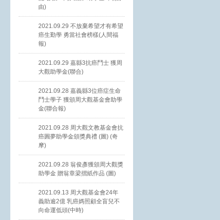
由)
2021.09.29 不放棄希望才有希望
癌生勤學 勇當社會榜樣(人間福
報)
2021.09.29 嘉縣3抗癌鬥士 獲周
大觀助學金(聯合)
2021.09.28 嘉義縣3位癌症生命
鬥士學子 獲頒周大觀基金會助學
金(聯合報)
2021.09.28 周大觀文教基金會抗
癌圓夢助學金頒獎典禮 (圖) (奇
摩)
2021.09.28 翁俊彥獲頒周大觀獎
助學金 贈翁章梁摺紙作品 (圖)
2021.09.13 周大觀基金會24年
義助逾2億 乳癌媽照顧全盲兒不
向命運低頭(中時)