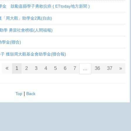
學金 鼓勵嘉縣學子勇敢抗癌 ( ETtoday地方新聞 )
 各獲「周大觀」助學金2萬(自由)
癌生勤學 勇當社會榜樣(人間福報)
觀助學金(聯合)
鬥士學子 獲頒周大觀基金會助學金(聯合報)
1
2
3
4
5
6
7
36
37
»
...
|
Top
Back