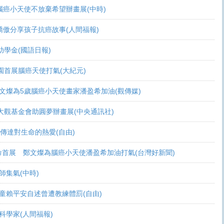
活 腦癌小天使不放棄希望辦畫展(中時)
爸爸驕傲分享孩子抗癌故事(人間福報)
頒助學金(國語日報)
恩桃園首展腦癌天使打氣(大紀元)
展 鄭文燦為5歲腦癌小天使畫家潘盈希加油(觀傳媒)
療 周大觀基金會助圓夢辦畫展(中央通訊社)
畫作傳達對生命的熱愛(自由)
恩生命首展 鄭文燦為腦癌小天使潘盈希加油打氣(台灣好新聞)
會師集氣(中時)
金 癌童賴平安自述曾遭教練體罰(自由)
當科學家(人間福報)