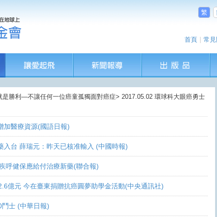
繁
首頁
|
常見
就是勝利—不讓任何一位癌童孤獨面對癌症> 2017.05.02 環球科大眼癌勇士
盼增加醫療資源(國語日報)
讓新藥入台 薛瑞元：昨天已核准輸入 (中國時報)
 家屬疾呼健保應給付治療新藥(聯合報)
義助逾2.6億元 今在臺東捐贈抗癌圓夢助學金活動(中央通訊社)
0鬥士 (中華日報)