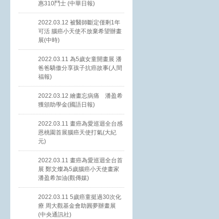
惠310鬥士 (中華日報)
2022.03.12 被醫師斷定僅剩1年
可活 腦癌小天使不放棄希望辦畫
展(中時)
2022.03.11 為5歲女童開畫展 潘
爸爸驕傲分享孩子抗癌故事(人間
福報)
2022.03.12 繪畫忘病痛 潘盈希
獲頒助學金(國語日報)
2022.03.11 畫癌為愛巡迴全台感
恩桃園首展腦癌天使打氣(大紀
元)
2022.03.11 畫癌為愛巡迴全台首
展 鄭文燦為5歲腦癌小天使畫家
潘盈希加油(觀傳媒)
2022.03.11 5歲癌童挺過30次化
療 周大觀基金會助圓夢辦畫展
(中央通訊社)