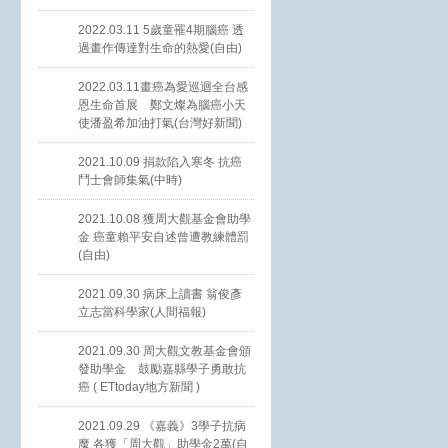
2022.03.11 5歲童罹4期腦癌 透
過畫作傳達對生命的熱愛(自由)
2022.03.11畫癌為愛巡迴全台感
恩生命首展 鄭文燦為腦癌小天
使潘盈希加油打氣(台灣好新聞)
2021.10.09 捐款陷入寒冬 抗癌
鬥士會師集氣(中時)
2021.10.08 獲周大觀基金會助學
金 癌童賴平安自述曾遭教練體罰
(自由)
2021.09.30 病床上讀書 翁俊彥
立志當科學家(人間福報)
2021.09.30 周大觀文教基金會頒
發助學金 鼓勵嘉縣學子勇敢抗
癌 ( ETtoday地方新聞 )
2021.09.29 《嘉義》3學子抗病
魔 各獲「周大觀」助學金2萬(自