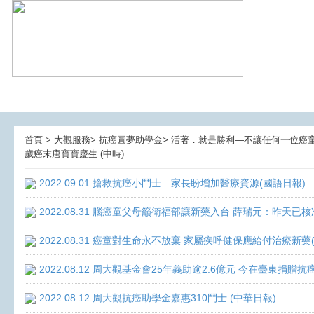
首頁 > 大觀服務> 抗癌圓夢助學金> 活著．就是勝利—不讓任何一位癌童孤獨面
歲癌末唐寶寶慶生 (中時)
2022.09.01 搶救抗癌小鬥士 家長盼增加醫療資源(國語日報)
2022.08.31 腦癌童父母籲衛福部讓新藥入台 薛瑞元：昨天已核
2022.08.31 癌童對生命永不放棄 家屬疾呼健保應給付治療新藥
2022.08.12 周大觀基金會25年義助逾2.6億元 今在臺東捐
2022.08.12 周大觀抗癌助學金嘉惠310鬥士 (中華日報)