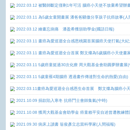
2022.03.12 被醫師斷定僅剩1年可活 腦癌小天使不放棄希望辦畫
2022.03.11 為5歲女童開畫展 潘爸爸驕傲分享孩子抗癌故事(人
2022.03.12 繪畫忘病痛 潘盈希獲頒助學金(國語日報)
2022.03.11 畫癌為愛巡迴全台感恩桃園首展腦癌天使打氣(大紀
2022.03.11 畫癌為愛巡迴全台首展 鄭文燦為5歲腦癌小天使畫
2022.03.11 5歲癌童挺過30次化療 周大觀基金會助圓夢辦畫展
2022.03.11 5歲童罹4期腦癌 透過畫作傳達對生命的熱愛(自由)
2022.03.11畫癌為愛巡迴全台感恩生命首展 鄭文燦為腦癌小
2021.10.09 捐款陷入寒冬 抗癌鬥士會師集氣(中時)
2021.10.08 獲周大觀基金會助學金 癌童賴平安自述曾遭教練體
2021.09.30 病床上讀書 翁俊彥立志當科學家(人間福報)