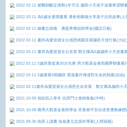
2022.03.12 被醫師斷定僅剩1年可活 腦癌小天使不放棄希望辦畫
2022.03.11 為5歲女童開畫展 潘爸爸驕傲分享孩子抗癌故事(人
2022.03.12 繪畫忘病痛 潘盈希獲頒助學金(國語日報)
2022.03.11 畫癌為愛巡迴全台感恩桃園首展腦癌天使打氣(大紀
2022.03.11 畫癌為愛巡迴全台首展 鄭文燦為5歲腦癌小天使畫
2022.03.11 5歲癌童挺過30次化療 周大觀基金會助圓夢辦畫展
2022.03.11 5歲童罹4期腦癌 透過畫作傳達對生命的熱愛(自由)
2022.03.11畫癌為愛巡迴全台感恩生命首展 鄭文燦為腦癌小
2021.10.09 捐款陷入寒冬 抗癌鬥士會師集氣(中時)
2021.10.08 獲周大觀基金會助學金 癌童賴平安自述曾遭教練體
2021.09.30 病床上讀書 翁俊彥立志當科學家(人間福報)