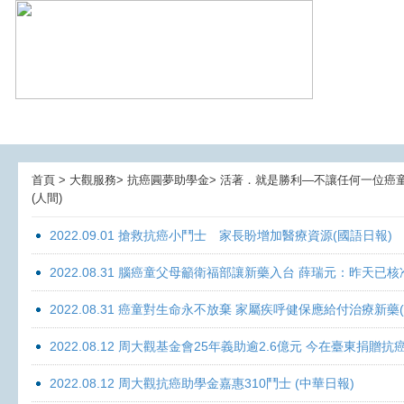
首頁 > 大觀服務> 抗癌圓夢助學金> 活著．就是勝利—不讓任何一位癌童孤獨
(人間)
2022.09.01 搶救抗癌小鬥士 家長盼增加醫療資源(國語日報)
2022.08.31 腦癌童父母籲衛福部讓新藥入台 薛瑞元：昨天已核
2022.08.31 癌童對生命永不放棄 家屬疾呼健保應給付治療新藥
2022.08.12 周大觀基金會25年義助逾2.6億元 今在臺東捐
2022.08.12 周大觀抗癌助學金嘉惠310鬥士 (中華日報)