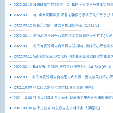
2022.03.12 被醫師斷定僅剩1年可活 腦癌小天使不放棄希望辦畫
2022.03.11 為5歲女童開畫展 潘爸爸驕傲分享孩子抗癌故事(人
2022.03.12 繪畫忘病痛 潘盈希獲頒助學金(國語日報)
2022.03.11 畫癌為愛巡迴全台感恩桃園首展腦癌天使打氣(大紀
2022.03.11 畫癌為愛巡迴全台首展 鄭文燦為5歲腦癌小天使畫
2022.03.11 5歲癌童挺過30次化療 周大觀基金會助圓夢辦畫展
2022.03.11 5歲童罹4期腦癌 透過畫作傳達對生命的熱愛(自由)
2022.03.11畫癌為愛巡迴全台感恩生命首展 鄭文燦為腦癌小
2021.10.09 捐款陷入寒冬 抗癌鬥士會師集氣(中時)
2021.10.08 獲周大觀基金會助學金 癌童賴平安自述曾遭教練體
2021.09.30 病床上讀書 翁俊彥立志當科學家(人間福報)