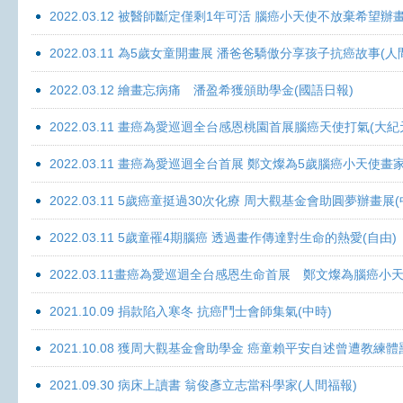
2022.03.12 被醫師斷定僅剩1年可活 腦癌小天使不放棄希望辦畫
2022.03.11 為5歲女童開畫展 潘爸爸驕傲分享孩子抗癌故事(人
2022.03.12 繪畫忘病痛 潘盈希獲頒助學金(國語日報)
2022.03.11 畫癌為愛巡迴全台感恩桃園首展腦癌天使打氣(大紀
2022.03.11 畫癌為愛巡迴全台首展 鄭文燦為5歲腦癌小天使畫
2022.03.11 5歲癌童挺過30次化療 周大觀基金會助圓夢辦畫展
2022.03.11 5歲童罹4期腦癌 透過畫作傳達對生命的熱愛(自由)
2022.03.11畫癌為愛巡迴全台感恩生命首展 鄭文燦為腦癌小
2021.10.09 捐款陷入寒冬 抗癌鬥士會師集氣(中時)
2021.10.08 獲周大觀基金會助學金 癌童賴平安自述曾遭教練體
2021.09.30 病床上讀書 翁俊彥立志當科學家(人間福報)