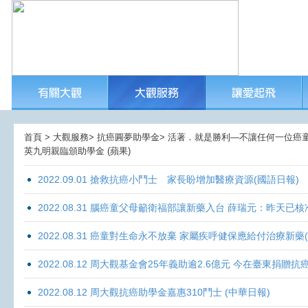
首頁 > 大觀服務> 抗癌圓夢助學金> 活著．就是勝利—不讓任何一位癌童孤獨
英九明親臨頒助學金 (蘋果)
2022.09.01 搶救抗癌小鬥士 家長盼增加醫療資源(國語日報)
2022.08.31 腦癌童父母籲衛福部讓新藥入台 薛瑞元：昨天已核
2022.08.31 癌童對生命永不放棄 家屬疾呼健保應給付治療新藥
2022.08.12 周大觀基金會25年義助逾2.6億元 今在臺東捐
2022.08.12 周大觀抗癌助學金嘉惠310鬥士 (中華日報)