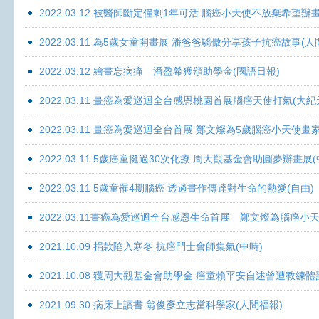
2022.03.12 被醫師斷定僅剩1年可活 腦癌小天使不放棄希望辦畫
2022.03.11 為5歲女童開畫展 潘爸爸驕傲分享孩子抗癌故事(人
2022.03.12 繪畫忘病痛 潘盈希獲頒助學金(國語日報)
2022.03.11 畫癌為愛巡迴全台感恩桃園首展腦癌天使打氣(大紀
2022.03.11 畫癌為愛巡迴全台首展 鄭文燦為5歲腦癌小天使畫
2022.03.11 5歲癌童挺過30次化療 周大觀基金會助圓夢辦畫展
2022.03.11 5歲童罹4期腦癌 透過畫作傳達對生命的熱愛(自由)
2022.03.11畫癌為愛巡迴全台感恩生命首展 鄭文燦為腦癌小
2021.10.09 捐款陷入寒冬 抗癌鬥士會師集氣(中時)
2021.10.08 獲周大觀基金會助學金 癌童賴平安自述曾遭教練體
2021.09.30 病床上讀書 翁俊彥立志當科學家(人間福報)