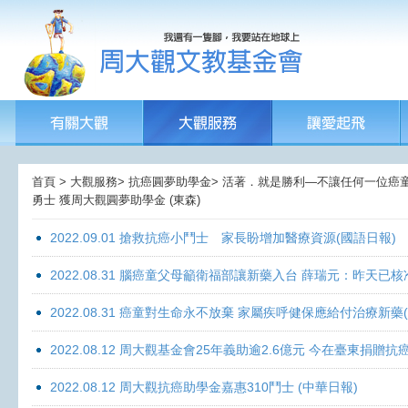
首頁 > 大觀服務> 抗癌圓夢助學金> 活著．就是勝利—不讓任何一位癌童孤獨
勇士 獲周大觀圓夢助學金 (東森)
2022.09.01 搶救抗癌小鬥士 家長盼增加醫療資源(國語日報)
2022.08.31 腦癌童父母籲衛福部讓新藥入台 薛瑞元：昨天已核
2022.08.31 癌童對生命永不放棄 家屬疾呼健保應給付治療新藥
2022.08.12 周大觀基金會25年義助逾2.6億元 今在臺東捐
2022.08.12 周大觀抗癌助學金嘉惠310鬥士 (中華日報)