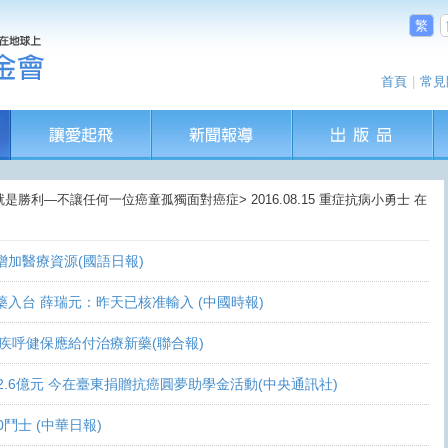
繁
首頁
|
常見
就是勝利—不讓任何一位癌童孤獨面對癌症> 2016.08.15 重症抗病小勇士 在
盼增加醫療資源(國語日報)
讓新藥入台 薛瑞元：昨天已核准輸入 (中國時報)
 家屬疾呼健保應給付治療新藥(聯合報)
義助逾2.6億元 今在臺東捐贈抗癌圓夢助學金活動(中央通訊社)
0鬥士 (中華日報)