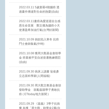
2022.03.11 5歲童罹4期腦癌 透
過畫作傳達對生命的熱愛(自由)
2022.03.11畫癌為愛巡迴全台感
恩生命首展 鄭文燦為腦癌小天
使潘盈希加油打氣(台灣好新聞)
2021.10.09 捐款陷入寒冬 抗癌
鬥士會師集氣(中時)
2021.10.08 獲周大觀基金會助學
金 癌童賴平安自述曾遭教練體罰
(自由)
2021.09.30 病床上讀書 翁俊彥
立志當科學家(人間福報)
2021.09.30 周大觀文教基金會頒
發助學金 鼓勵嘉縣學子勇敢抗
癌 ( ETtoday地方新聞 )
2021.09.29 《嘉義》3學子抗病
魔 各獲「周大觀」助學金2萬(自