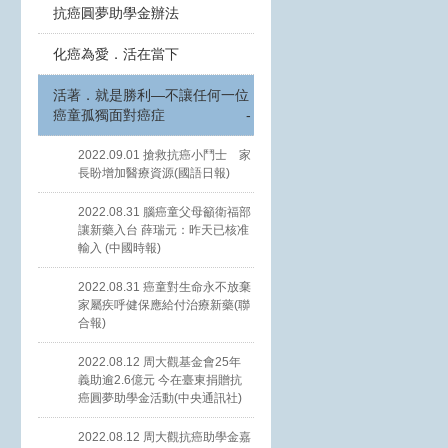
抗癌圓夢助學金辦法
化癌為愛．活在當下
活著．就是勝利—不讓任何一位
癌童孤獨面對癌症
-
2022.09.01 搶救抗癌小鬥士 家
長盼增加醫療資源(國語日報)
2022.08.31 腦癌童父母籲衛福部
讓新藥入台 薛瑞元：昨天已核准
輸入 (中國時報)
2022.08.31 癌童對生命永不放棄
家屬疾呼健保應給付治療新藥(聯
合報)
2022.08.12 周大觀基金會25年
義助逾2.6億元 今在臺東捐贈抗
癌圓夢助學金活動(中央通訊社)
2022.08.12 周大觀抗癌助學金嘉