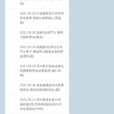
由)
2021.09.29 不放棄希望才有希望
癌生勤學 勇當社會榜樣(人間福
報)
2021.09.29 嘉縣3抗癌鬥士 獲周
大觀助學金(聯合)
2021.09.28 嘉義縣3位癌症生命
鬥士學子 獲頒周大觀基金會助學
金(聯合報)
2021.09.28 周大觀文教基金會抗
癌圓夢助學金頒獎典禮 (圖) (奇
摩)
2021.09.28 翁俊彥獲頒周大觀獎
助學金 贈翁章梁摺紙作品 (圖)
2021.09.13 周大觀基金會24年
義助逾2億 乳癌媽照顧全盲兒不
向命運低頭(中時)