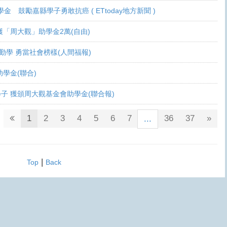
學金 鼓勵嘉縣學子勇敢抗癌 ( ETtoday地方新聞 )
 各獲「周大觀」助學金2萬(自由)
癌生勤學 勇當社會榜樣(人間福報)
觀助學金(聯合)
鬥士學子 獲頒周大觀基金會助學金(聯合報)
1
2
3
4
5
6
7
36
37
»
...
|
Top
Back