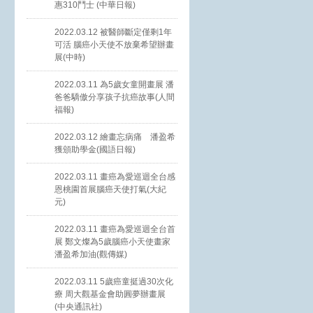
惠310鬥士 (中華日報)
2022.03.12 被醫師斷定僅剩1年
可活 腦癌小天使不放棄希望辦畫
展(中時)
2022.03.11 為5歲女童開畫展 潘
爸爸驕傲分享孩子抗癌故事(人間
福報)
2022.03.12 繪畫忘病痛 潘盈希
獲頒助學金(國語日報)
2022.03.11 畫癌為愛巡迴全台感
恩桃園首展腦癌天使打氣(大紀
元)
2022.03.11 畫癌為愛巡迴全台首
展 鄭文燦為5歲腦癌小天使畫家
潘盈希加油(觀傳媒)
2022.03.11 5歲癌童挺過30次化
療 周大觀基金會助圓夢辦畫展
(中央通訊社)