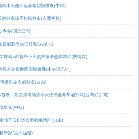
活 腦癌小天使不放棄希望辦畫展(中時)
爸爸驕傲分享孩子抗癌故事(人間福報)
頒助學金(國語日報)
恩桃園首展腦癌天使打氣(大紀元)
展 鄭文燦為5歲腦癌小天使畫家潘盈希加油(觀傳媒)
療 周大觀基金會助圓夢辦畫展(中央通訊社)
畫作傳達對生命的熱愛(自由)
恩生命首展 鄭文燦為腦癌小天使潘盈希加油打氣(台灣好新聞)
會師集氣(中時)
金 癌童賴平安自述曾遭教練體罰(自由)
當科學家(人間福報)