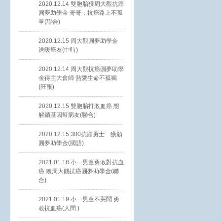
2020.12.14 雙胞胎獲周大觀抗癌
圓夢助學金 哥哥：抗癌路上不孤
單(聯合)
2020.12.15 周大觀圓夢助學金
送暖癌友(中時)
2020.12.14 周大觀抗癌圓夢助學
金得主大會師 熱愛生命不孤獨
(旺報)
2020.12.15 雙胞胎打敗血癌 想
解鎖基因幫病友(聯合)
2020.12.15 300抗癌勇士 獲頒
圓夢助學金(國語)
2021.01.18 小一男童勇敢對抗血
癌 獲周大觀抗癌圓夢助學金(聯
合)
2021.01.19 小一男童不哭鬧 勇
敢抗血癌(人間 )