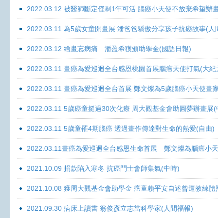
2022.03.12 被醫師斷定僅剩1年可活 腦癌小天使不放棄希望辦畫
2022.03.11 為5歲女童開畫展 潘爸爸驕傲分享孩子抗癌故事(人
2022.03.12 繪畫忘病痛 潘盈希獲頒助學金(國語日報)
2022.03.11 畫癌為愛巡迴全台感恩桃園首展腦癌天使打氣(大紀
2022.03.11 畫癌為愛巡迴全台首展 鄭文燦為5歲腦癌小天使畫
2022.03.11 5歲癌童挺過30次化療 周大觀基金會助圓夢辦畫展
2022.03.11 5歲童罹4期腦癌 透過畫作傳達對生命的熱愛(自由)
2022.03.11畫癌為愛巡迴全台感恩生命首展 鄭文燦為腦癌小
2021.10.09 捐款陷入寒冬 抗癌鬥士會師集氣(中時)
2021.10.08 獲周大觀基金會助學金 癌童賴平安自述曾遭教練體
2021.09.30 病床上讀書 翁俊彥立志當科學家(人間福報)