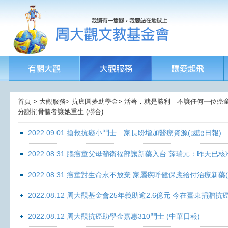
首頁 > 大觀服務> 抗癌圓夢助學金> 活著．就是勝利—不讓任何一位癌童孤獨
分謝捐骨髓者讓她重生 (聯合)
2022.09.01 搶救抗癌小鬥士 家長盼增加醫療資源(國語日報)
2022.08.31 腦癌童父母籲衛福部讓新藥入台 薛瑞元：昨天已核
2022.08.31 癌童對生命永不放棄 家屬疾呼健保應給付治療新藥
2022.08.12 周大觀基金會25年義助逾2.6億元 今在臺東捐
2022.08.12 周大觀抗癌助學金嘉惠310鬥士 (中華日報)