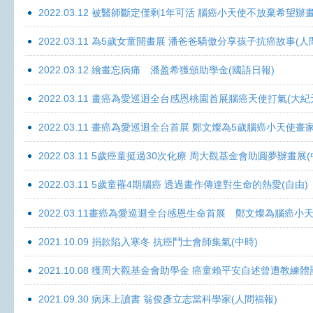
2022.03.12 被醫師斷定僅剩1年可活 腦癌小天使不放棄希望辦畫
2022.03.11 為5歲女童開畫展 潘爸爸驕傲分享孩子抗癌故事(人
2022.03.12 繪畫忘病痛 潘盈希獲頒助學金(國語日報)
2022.03.11 畫癌為愛巡迴全台感恩桃園首展腦癌天使打氣(大紀
2022.03.11 畫癌為愛巡迴全台首展 鄭文燦為5歲腦癌小天使畫
2022.03.11 5歲癌童挺過30次化療 周大觀基金會助圓夢辦畫展
2022.03.11 5歲童罹4期腦癌 透過畫作傳達對生命的熱愛(自由)
2022.03.11畫癌為愛巡迴全台感恩生命首展 鄭文燦為腦癌小
2021.10.09 捐款陷入寒冬 抗癌鬥士會師集氣(中時)
2021.10.08 獲周大觀基金會助學金 癌童賴平安自述曾遭教練體
2021.09.30 病床上讀書 翁俊彥立志當科學家(人間福報)