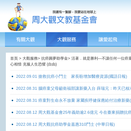
首頁 > 大觀服務> 抗癌圓夢助學金> 活著．就是勝利—不讓任何一位癌童孤獨
心相惜 克服人生恐懼 (自由)
2022.09.01 搶救抗癌小鬥士 家長盼增加醫療資源(國語日報)
2022.08.31 腦癌童父母籲衛福部讓新藥入台 薛瑞元：昨天已核
2022.08.31 癌童對生命永不放棄 家屬疾呼健保應給付治療新藥
2022.08.12 周大觀基金會25年義助逾2.6億元 今在臺東捐
2022.08.12 周大觀抗癌助學金嘉惠310鬥士 (中華日報)