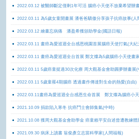
2022.03.12 被醫師斷定僅剩1年可活 腦癌小天使不放棄希望辦畫
2022.03.11 為5歲女童開畫展 潘爸爸驕傲分享孩子抗癌故事(人
2022.03.12 繪畫忘病痛 潘盈希獲頒助學金(國語日報)
2022.03.11 畫癌為愛巡迴全台感恩桃園首展腦癌天使打氣(大紀
2022.03.11 畫癌為愛巡迴全台首展 鄭文燦為5歲腦癌小天使畫
2022.03.11 5歲癌童挺過30次化療 周大觀基金會助圓夢辦畫展
2022.03.11 5歲童罹4期腦癌 透過畫作傳達對生命的熱愛(自由)
2022.03.11畫癌為愛巡迴全台感恩生命首展 鄭文燦為腦癌小
2021.10.09 捐款陷入寒冬 抗癌鬥士會師集氣(中時)
2021.10.08 獲周大觀基金會助學金 癌童賴平安自述曾遭教練體
2021.09.30 病床上讀書 翁俊彥立志當科學家(人間福報)