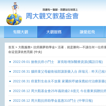
首頁 > 大觀服務> 抗癌圓夢助學金> 活著．就是勝利—不讓任何一位癌童孤獨
命這堂課依然亮眼 (中央)
2022.09.01 搶救抗癌小鬥士 家長盼增加醫療資源(國語日報)
2022.08.31 腦癌童父母籲衛福部讓新藥入台 薛瑞元：昨天已核
2022.08.31 癌童對生命永不放棄 家屬疾呼健保應給付治療新藥
2022.08.12 周大觀基金會25年義助逾2.6億元 今在臺東捐
2022.08.12 周大觀抗癌助學金嘉惠310鬥士 (中華日報)