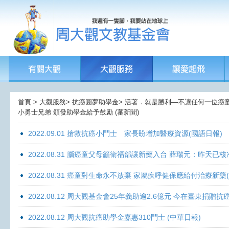
首頁 > 大觀服務> 抗癌圓夢助學金> 活著．就是勝利—不讓任何一位癌童孤
小勇士兄弟 頒發助學金給予鼓勵 (蕃新聞)
2022.09.01 搶救抗癌小鬥士 家長盼增加醫療資源(國語日報)
2022.08.31 腦癌童父母籲衛福部讓新藥入台 薛瑞元：昨天已核
2022.08.31 癌童對生命永不放棄 家屬疾呼健保應給付治療新藥
2022.08.12 周大觀基金會25年義助逾2.6億元 今在臺東捐
2022.08.12 周大觀抗癌助學金嘉惠310鬥士 (中華日報)