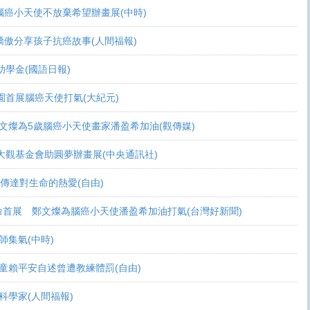
活 腦癌小天使不放棄希望辦畫展(中時)
爸爸驕傲分享孩子抗癌故事(人間福報)
頒助學金(國語日報)
恩桃園首展腦癌天使打氣(大紀元)
展 鄭文燦為5歲腦癌小天使畫家潘盈希加油(觀傳媒)
療 周大觀基金會助圓夢辦畫展(中央通訊社)
畫作傳達對生命的熱愛(自由)
恩生命首展 鄭文燦為腦癌小天使潘盈希加油打氣(台灣好新聞)
會師集氣(中時)
金 癌童賴平安自述曾遭教練體罰(自由)
當科學家(人間福報)