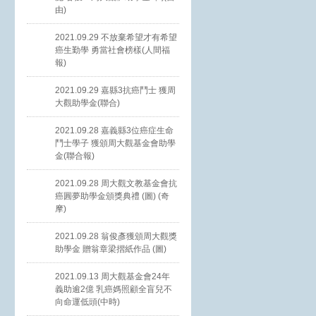
由)
2021.09.29 不放棄希望才有希望
癌生勤學 勇當社會榜樣(人間福
報)
2021.09.29 嘉縣3抗癌鬥士 獲周
大觀助學金(聯合)
2021.09.28 嘉義縣3位癌症生命
鬥士學子 獲頒周大觀基金會助學
金(聯合報)
2021.09.28 周大觀文教基金會抗
癌圓夢助學金頒獎典禮 (圖) (奇
摩)
2021.09.28 翁俊彥獲頒周大觀獎
助學金 贈翁章梁摺紙作品 (圖)
2021.09.13 周大觀基金會24年
義助逾2億 乳癌媽照顧全盲兒不
向命運低頭(中時)