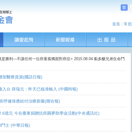
繁
首頁
|
常見
就是勝利—不讓任何一位癌童孤獨面對癌症> 2015.08.04 黏多醣兄弟生命鬥
盼增加醫療資源(國語日報)
讓新藥入台 薛瑞元：昨天已核准輸入 (中國時報)
 家屬疾呼健保應給付治療新藥(聯合報)
義助逾2.6億元 今在臺東捐贈抗癌圓夢助學金活動(中央通訊社)
0鬥士 (中華日報)