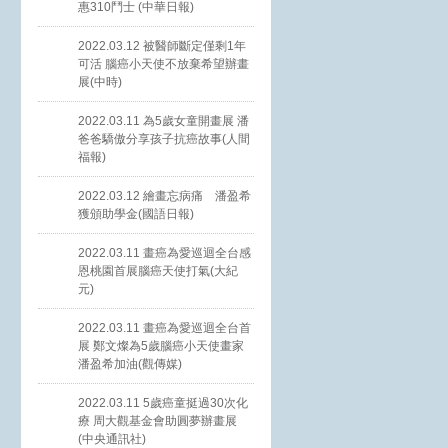
惠310鬥士 (中華日報)
2022.03.12 被醫師斷定僅剩1年
可活 腦癌小天使不放棄希望辦畫
展(中時)
2022.03.11 為5歲女童開畫展 潘
爸爸驕傲分享孩子抗癌故事(人間
福報)
2022.03.12 繪畫忘病痛 潘盈希
獲頒助學金(國語日報)
2022.03.11 畫癌為愛巡迴全台感
恩桃園首展腦癌天使打氣(大紀
元)
2022.03.11 畫癌為愛巡迴全台首
展 鄭文燦為5歲腦癌小天使畫家
潘盈希加油(觀傳媒)
2022.03.11 5歲癌童挺過30次化
療 周大觀基金會助圓夢辦畫展
(中央通訊社)