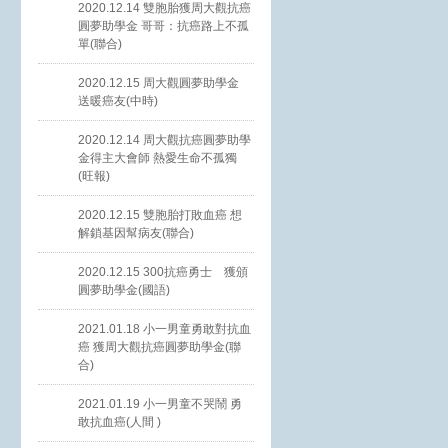
2020.12.14 雙胞胎獲周大觀抗癌
圓夢助學金 哥哥：抗癌路上不孤
單(聯合)
2020.12.15 周大觀圓夢助學金
送暖癌友(中時)
2020.12.14 周大觀抗癌圓夢助學
金得主大會師 熱愛生命不孤獨
(旺報)
2020.12.15 雙胞胎打敗血癌 想
解鎖基因幫病友(聯合)
2020.12.15 300抗癌勇士 獲頒
圓夢助學金(國語)
2021.01.18 小一男童勇敢對抗血
癌 獲周大觀抗癌圓夢助學金(聯
合)
2021.01.19 小一男童不哭鬧 勇
敢抗血癌(人間 )