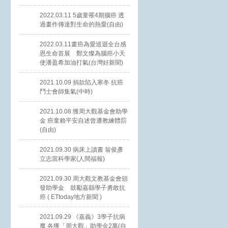
2022.03.11 5歲童罹4期腦癌 透
過畫作傳達對生命的熱愛(自由)
2022.03.11畫癌為愛巡迴全台感
恩生命首展 鄭文燦為腦癌小天
使潘盈希加油打氣(台灣好新聞)
2021.10.09 捐款陷入寒冬 抗癌
鬥士會師集氣(中時)
2021.10.08 獲周大觀基金會助學
金 癌童賴平安自述曾遭教練體罰
(自由)
2021.09.30 病床上讀書 翁俊彥
立志當科學家(人間福報)
2021.09.30 周大觀文教基金會頒
發助學金 鼓勵嘉縣學子勇敢抗
癌 ( ETtoday地方新聞 )
2021.09.29 《嘉義》3學子抗病
魔 各獲「周大觀」助學金2萬(自