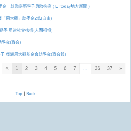
學金 鼓勵嘉縣學子勇敢抗癌 ( ETtoday地方新聞 )
 各獲「周大觀」助學金2萬(自由)
癌生勤學 勇當社會榜樣(人間福報)
觀助學金(聯合)
鬥士學子 獲頒周大觀基金會助學金(聯合報)
1
2
3
4
5
6
7
36
37
»
...
|
Top
Back