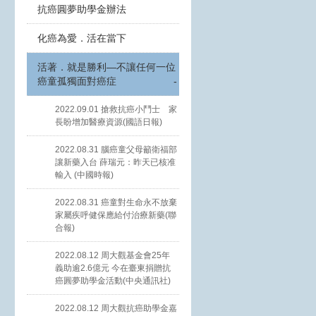
抗癌圓夢助學金辦法
化癌為愛．活在當下
活著．就是勝利—不讓任何一位
癌童孤獨面對癌症
-
2022.09.01 搶救抗癌小鬥士 家
長盼增加醫療資源(國語日報)
2022.08.31 腦癌童父母籲衛福部
讓新藥入台 薛瑞元：昨天已核准
輸入 (中國時報)
2022.08.31 癌童對生命永不放棄
家屬疾呼健保應給付治療新藥(聯
合報)
2022.08.12 周大觀基金會25年
義助逾2.6億元 今在臺東捐贈抗
癌圓夢助學金活動(中央通訊社)
2022.08.12 周大觀抗癌助學金嘉