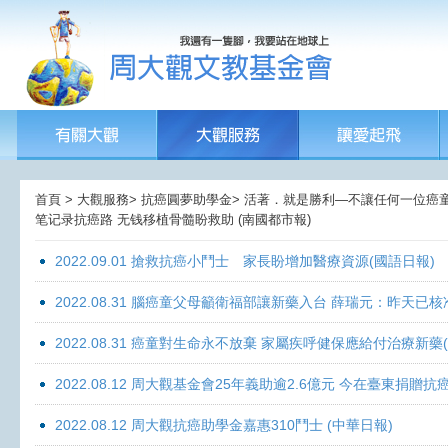
首頁 > 大觀服務> 抗癌圓夢助學金> 活著．就是勝利—不讓任何一位癌童孤獨
笔记录抗癌路 无钱移植骨髓盼救助 (南國都市報)
2022.09.01 搶救抗癌小鬥士 家長盼增加醫療資源(國語日報)
2022.08.31 腦癌童父母籲衛福部讓新藥入台 薛瑞元：昨天已核
2022.08.31 癌童對生命永不放棄 家屬疾呼健保應給付治療新藥
2022.08.12 周大觀基金會25年義助逾2.6億元 今在臺東捐
2022.08.12 周大觀抗癌助學金嘉惠310鬥士 (中華日報)