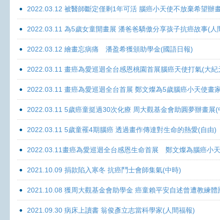
2022.03.12 被醫師斷定僅剩1年可活 腦癌小天使不放棄希望辦畫
2022.03.11 為5歲女童開畫展 潘爸爸驕傲分享孩子抗癌故事(人
2022.03.12 繪畫忘病痛 潘盈希獲頒助學金(國語日報)
2022.03.11 畫癌為愛巡迴全台感恩桃園首展腦癌天使打氣(大紀
2022.03.11 畫癌為愛巡迴全台首展 鄭文燦為5歲腦癌小天使畫
2022.03.11 5歲癌童挺過30次化療 周大觀基金會助圓夢辦畫展
2022.03.11 5歲童罹4期腦癌 透過畫作傳達對生命的熱愛(自由)
2022.03.11畫癌為愛巡迴全台感恩生命首展 鄭文燦為腦癌小
2021.10.09 捐款陷入寒冬 抗癌鬥士會師集氣(中時)
2021.10.08 獲周大觀基金會助學金 癌童賴平安自述曾遭教練體
2021.09.30 病床上讀書 翁俊彥立志當科學家(人間福報)