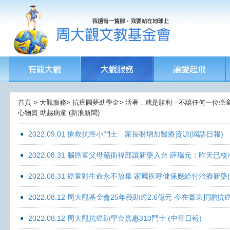
首頁 > 大觀服務> 抗癌圓夢助學金> 活著．就是勝利—不讓任何一位癌童孤獨
心物資 助越病童 (新浪新聞)
2022.09.01 搶救抗癌小鬥士 家長盼增加醫療資源(國語日報)
2022.08.31 腦癌童父母籲衛福部讓新藥入台 薛瑞元：昨天已核
2022.08.31 癌童對生命永不放棄 家屬疾呼健保應給付治療新藥
2022.08.12 周大觀基金會25年義助逾2.6億元 今在臺東捐
2022.08.12 周大觀抗癌助學金嘉惠310鬥士 (中華日報)