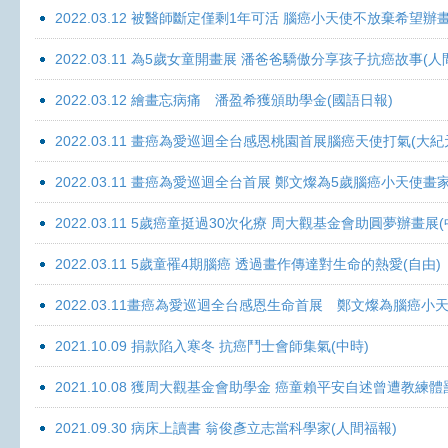
2022.03.12 被醫師斷定僅剩1年可活 腦癌小天使不放棄希望辦畫
2022.03.11 為5歲女童開畫展 潘爸爸驕傲分享孩子抗癌故事(人
2022.03.12 繪畫忘病痛 潘盈希獲頒助學金(國語日報)
2022.03.11 畫癌為愛巡迴全台感恩桃園首展腦癌天使打氣(大紀
2022.03.11 畫癌為愛巡迴全台首展 鄭文燦為5歲腦癌小天使畫
2022.03.11 5歲癌童挺過30次化療 周大觀基金會助圓夢辦畫展
2022.03.11 5歲童罹4期腦癌 透過畫作傳達對生命的熱愛(自由)
2022.03.11畫癌為愛巡迴全台感恩生命首展 鄭文燦為腦癌小
2021.10.09 捐款陷入寒冬 抗癌鬥士會師集氣(中時)
2021.10.08 獲周大觀基金會助學金 癌童賴平安自述曾遭教練體
2021.09.30 病床上讀書 翁俊彥立志當科學家(人間福報)